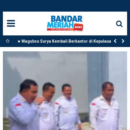
HOME
NASIONAL
SUMUT
ngkat
Wagubsu Surya Kembali Berkantor di Kepulauan Nias,
an
Pastikan Pembangunan Pemprov Sumut Berjalan
MEDAN
Sesuai Rencana
LANGKAT
ACEH
BISNIS
EDUKASI
ADVETORIAL