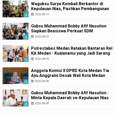
Wagubsu Surya Kembali Berkantor di
Kepulauan Nias, Pastikan Pembangunan
Pemprov Sumut Berjalan Sesuai Rencana
2026-08-10
Gubsu Muhammad Bobby Afif Nasution
Siapkan Beasiswa Perkuat SDM
Kesehatan Kepulauan Nias
2026-08-09
Polrestabes Medan Ratakan Bantaran Rel
KA Medan - Kualanamu yang Jadi Sarang
Narkoba
2026-08-09
Anggota Komisi II DPRD Kota Medan Tia
Ayu Anggraini Desak Wali Kota Medan
Rico Waas melalui Dinas Kesehatan Kota
2026-08-08
Medan Bangun kembali Pustu Labuhan
Deli
Gubsu Muhammad Bobby Afif Nasution :
Minta Kepala Daerah se-Kepulauan Nias
Percepat Usulan BKP 2027
2026-08-08