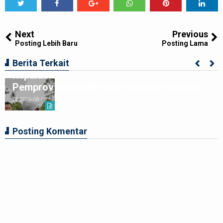
Tweet
Share
Share
Share
Share
Share
0
Next
Previous
Posting Lebih Baru
Posting Lama
Wagubsu Surya Kembali Berkantor di
Berita Terkait
Kepulauan Nias, Pastikan Pembangunan
Pemprov Sumut Berjalan Sesuai Rencana
2026-08-10
Posting Komentar