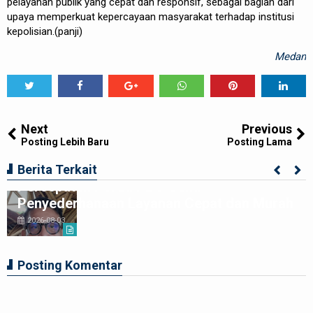
pelayanan publik yang cepat dan responsif, sebagai bagian dari
upaya memperkuat kepercayaan masyarakat terhadap institusi
kepolisian.(panji)
Medan
Tweet
Share
Share
Share
Share
Share
0
Next
Previous
Posting Lebih Baru
Posting Lama
Edwin Sugesti Nasution: Dorong
Berita Terkait
Percepatan Perda PBG Guna
Penyederhanaan Layanan Cepat dan Murah
2026-08-03
Posting Komentar