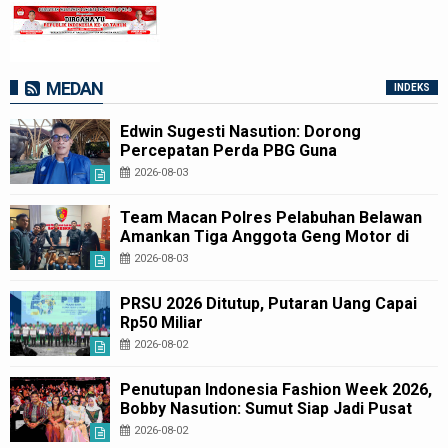
MEDAN
INDEKS
Edwin Sugesti Nasution: Dorong
Percepatan Perda PBG Guna
Penyederhanaan Layanan Cepat dan
2026-08-03
Murah
Team Macan Polres Pelabuhan Belawan
Amankan Tiga Anggota Geng Motor di
Marelan Pasar 9
2026-08-03
PRSU 2026 Ditutup, Putaran Uang Capai
Rp50 Miliar
2026-08-02
Penutupan Indonesia Fashion Week 2026,
Bobby Nasution: Sumut Siap Jadi Pusat
Fashion Indonesia Lewat Wastra
2026-08-02