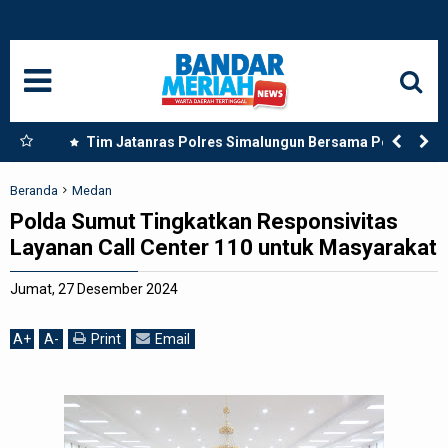
HOME
NASIONAL
SUMUT
rong
Tim Jatanras Polres Simalungun Bersama Polsek
dan
Gunung Malela Tangkap Tersangka Curas di Riau Usai
MEDAN
Buron Lintas Provinsi
Beranda
Medan
Polda Sumut Tingkatkan Responsivitas
LANGKAT
Layanan Call Center 110 untuk Masyarakat
ACEH
Jumat, 27 Desember 2024
BISNIS
A
+
A
-
Print
Email
EDUKASI
ADVETORIAL