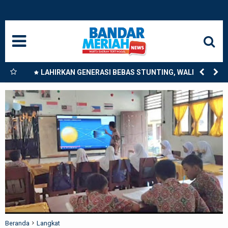
HOME
NASIONAL
SUMUT
nkan
LAHIRKAN GENERASI BEBAS STUNTING, WALI KOTA
9
TEBING TINGGI DORONG OPTIMALISASI SP3 CATIN
MEDAN
LANGKAT
ACEH
BISNIS
EDUKASI
ADVETORIAL
Beranda
Langkat