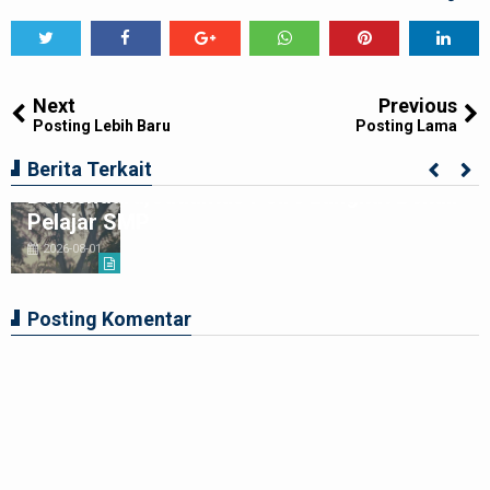
Tweet
Share
Share
Share
Share
Share
0
Next
Previous
Posting Lebih Baru
Posting Lama
Ciptakan Generasi Muda Tertib
Berita Terkait
Berkendara,Satlantas Polre Langkat Bekali
Pelajar SMP
2026-08-01
Posting Komentar