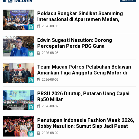
MEDAN
Poldasu Bongkar Sindikat Scamming
Internasional di Apartemen Medan,
Korban Rugi Rp6,7 Miliar
2026-08-06
Edwin Sugesti Nasution: Dorong
Percepatan Perda PBG Guna
Penyederhanaan Layanan Cepat dan
2026-08-03
Murah
Team Macan Polres Pelabuhan Belawan
Amankan Tiga Anggota Geng Motor di
Marelan Pasar 9
2026-08-03
PRSU 2026 Ditutup, Putaran Uang Capai
Rp50 Miliar
2026-08-02
Penutupan Indonesia Fashion Week 2026,
Bobby Nasution: Sumut Siap Jadi Pusat
Fashion Indonesia Lewat Wastra
2026-08-02