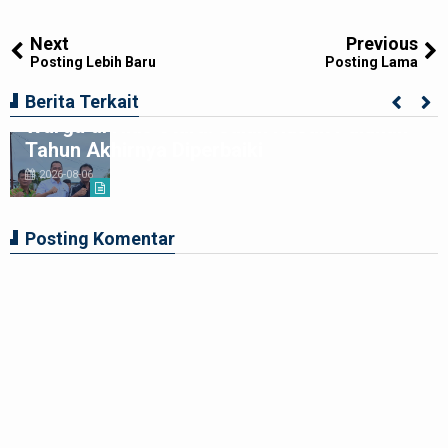
Tweet
Share
Share
Share
Share
Share
0
Next
Previous
Posting Lebih Baru
Posting Lama
Kolaborasi Apik Gubsu-DPRD Sumut-
Berita Terkait
Warga di Nias Utara: Jalan Rusak Puluhan
Tahun Akhirnya Diperbaiki
2026-08-06
Posting Komentar