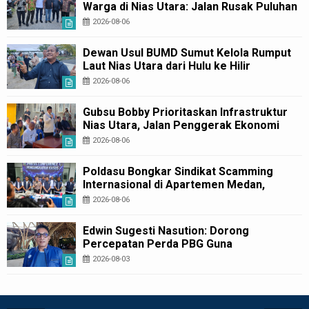
Warga di Nias Utara: Jalan Rusak Puluhan
Tahun Akhirnya Diperbaiki
2026-08-06
Dewan Usul BUMD Sumut Kelola Rumput
Laut Nias Utara dari Hulu ke Hilir
2026-08-06
Gubsu Bobby Prioritaskan Infrastruktur
Nias Utara, Jalan Penggerak Ekonomi
Mulai Dibenahi
2026-08-06
Poldasu Bongkar Sindikat Scamming
Internasional di Apartemen Medan,
Korban Rugi Rp6,7 Miliar
2026-08-06
Edwin Sugesti Nasution: Dorong
Percepatan Perda PBG Guna
Penyederhanaan Layanan Cepat dan
2026-08-03
Murah