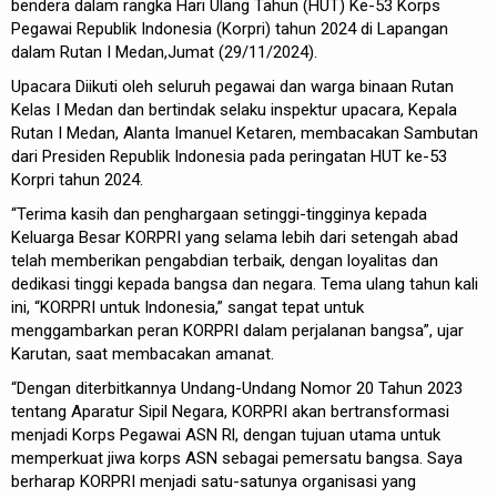
bendera dalam rangka Hari Ulang Tahun (HUT) Ke-53 Korps
Pegawai Republik Indonesia (Korpri) tahun 2024 di Lapangan
dalam Rutan I Medan,Jumat (29/11/2024).
Upacara Diikuti oleh seluruh pegawai dan warga binaan Rutan
Kelas I Medan dan bertindak selaku inspektur upacara, Kepala
Rutan I Medan, Alanta Imanuel Ketaren, membacakan Sambutan
dari Presiden Republik Indonesia pada peringatan HUT ke-53
Korpri tahun 2024.
“Terima kasih dan penghargaan setinggi-tingginya kepada
Keluarga Besar KORPRI yang selama lebih dari setengah abad
telah memberikan pengabdian terbaik, dengan loyalitas dan
dedikasi tinggi kepada bangsa dan negara. Tema ulang tahun kali
ini, “KORPRI untuk Indonesia,” sangat tepat untuk
menggambarkan peran KORPRI dalam perjalanan bangsa”, ujar
Karutan, saat membacakan amanat.
“Dengan diterbitkannya Undang-Undang Nomor 20 Tahun 2023
tentang Aparatur Sipil Negara, KORPRI akan bertransformasi
menjadi Korps Pegawai ASN Rl, dengan tujuan utama untuk
memperkuat jiwa korps ASN sebagai pemersatu bangsa. Saya
berharap KORPRI menjadi satu-satunya organisasi yang