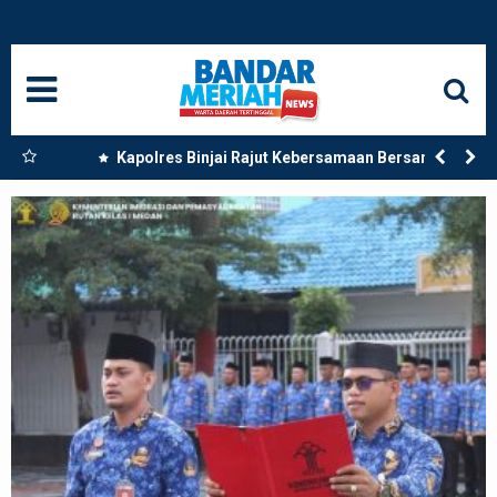
HOME
NASIONAL
SUMUT
 Dua
Kapolres Binjai Rajut Kebersamaan Bersama
Komunitas Ojek Online Kota Binjai
MEDAN
LANGKAT
ACEH
BISNIS
EDUKASI
ADVETORIAL