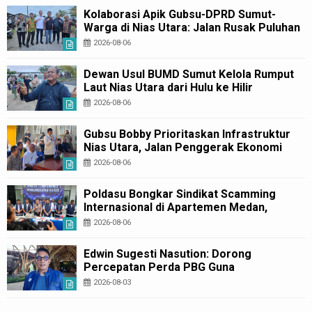
Kolaborasi Apik Gubsu-DPRD Sumut-
Warga di Nias Utara: Jalan Rusak Puluhan
Tahun Akhirnya Diperbaiki
2026-08-06
Dewan Usul BUMD Sumut Kelola Rumput
Laut Nias Utara dari Hulu ke Hilir
2026-08-06
Gubsu Bobby Prioritaskan Infrastruktur
Nias Utara, Jalan Penggerak Ekonomi
Mulai Dibenahi
2026-08-06
Poldasu Bongkar Sindikat Scamming
Internasional di Apartemen Medan,
Korban Rugi Rp6,7 Miliar
2026-08-06
Edwin Sugesti Nasution: Dorong
Percepatan Perda PBG Guna
Penyederhanaan Layanan Cepat dan
2026-08-03
Murah