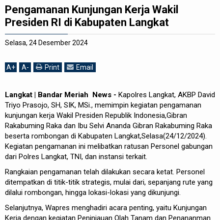
Pengamanan Kunjungan Kerja Wakil
REDAKSI
Presiden RI di Kabupaten Langkat
Selasa, 24 Desember 2024
A
+
A
-
Print
Email
Langkat | Bandar Meriah News -
Kapolres Langkat, AKBP David
Triyo Prasojo, SH, SIK, MSi., memimpin kegiatan pengamanan
kunjungan kerja Wakil Presiden Republik Indonesia,Gibran
Rakabuming Raka dan Ibu Selvi Ananda Gibran Rakabuming Raka
beserta rombongan di Kabupaten Langkat,Selasa(24/12/2024).
Kegiatan pengamanan ini melibatkan ratusan Personel gabungan
dari Polres Langkat, TNI, dan instansi terkait.
Rangkaian pengamanan telah dilakukan secara ketat. Personel
ditempatkan di titik-titik strategis, mulai dari, sepanjang rute yang
dilalui rombongan, hingga lokasi-lokasi yang dikunjungi.
Selanjutnya, Wapres menghadiri acara penting, yaitu Kunjungan
Kerja dengan kegiatan Peninjauan Olah Tanam dan Penananman