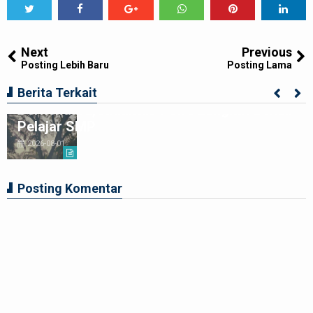
Tweet
Share
Share
Share
Share
Share
0
Next
Previous
Posting Lebih Baru
Posting Lama
Ciptakan Generasi Muda Tertib
Berita Terkait
Berkendara,Satlantas Polre Langkat Bekali
Pelajar SMP
2026-08-01
Posting Komentar