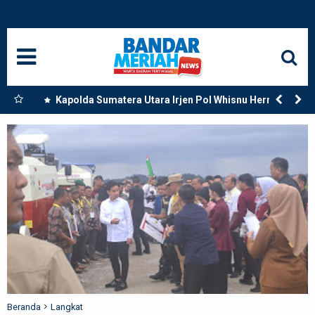
HOME
NASIONAL
SUMUT
tara,
Kapolda Sumatera Utara Irjen Pol Whisnu Hermawan
Februanto Resmikan Secara Langsung Mako Polres
MEDAN
Paluta di Tano Ponggol Kecamatan Padang Bolak
LANGKAT
ACEH
BISNIS
EDUKASI
ADVETORIAL
Beranda
Langkat