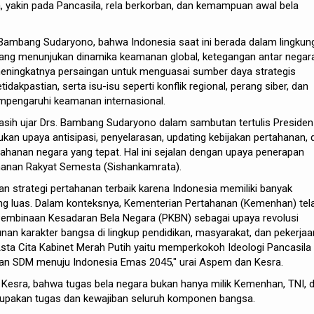
 yakin pada Pancasila, rela berkorban, dan kemampuan awal bela
 Bambang Sudaryono, bahwa Indonesia saat ini berada dalam lingkun
 yang menunjukan dinamika keamanan global, ketegangan antar negar
 meningkatnya persaingan untuk menguasai sumber daya strategis
dakpastian, serta isu-isu seperti konflik regional, perang siber, dan
mpengaruhi keamanan internasional.
sih ujar Drs. Bambang Sudaryono dalam sambutan tertulis Presiden
ukan upaya antisipasi, penyelarasan, updating kebijakan pertahanan, 
tahanan negara yang tepat. Hal ini sejalan dengan upaya penerapan
anan Rakyat Semesta (Sishankamrata).
 strategi pertahanan terbaik karena Indonesia memiliki banyak
ng luas. Dalam konteksnya, Kementerian Pertahanan (Kemenhan) tel
embinaan Kesadaran Bela Negara (PKBN) sebagai upaya revolusi
an karakter bangsa di lingkup pendidikan, masyarakat, dan pekerjaa
 Asta Cita Kabinet Merah Putih yaitu memperkokoh Ideologi Pancasila
 SDM menuju Indonesia Emas 2045," urai Aspem dan Kesra.
esra, bahwa tugas bela negara bukan hanya milik Kemenhan, TNI, 
upakan tugas dan kewajiban seluruh komponen bangsa.