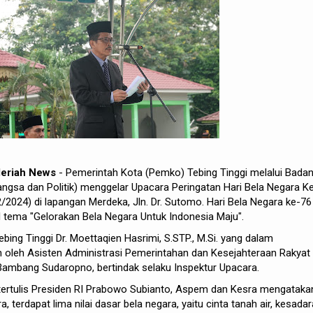
Meriah News
- Pemerintah Kota (Pemko) Tebing Tinggi melalui Bada
ngsa dan Politik) menggelar Upacara Peringatan Hari Bela Negara K
/2024) di lapangan Merdeka, Jln. Dr. Sutomo. Hari Bela Negara ke-76
 tema "Gelorakan Bela Negara Untuk Indonesia Maju".
Tebing Tinggi Dr. Moettaqien Hasrimi, S.STP., M.Si. yang dalam
n oleh Asisten Administrasi Pemerintahan dan Kesejahteraan Rakyat
Bambang Sudaropno, bertindak selaku Inspektur Upacara.
rtulis Presiden RI Prabowo Subianto, Aspem dan Kesra mengataka
, terdapat lima nilai dasar bela negara, yaitu cinta tanah air, kesada