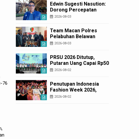
Korban Rugi Rp6,7 Miliar
Edwin Sugesti Nasution:
Dorong Percepatan
Perda PBG Guna
2026-08-03
Penyederhanaan
Layanan Cepat dan
Team Macan Polres
Murah
Pelabuhan Belawan
Amankan Tiga Anggota
2026-08-03
Geng Motor di Marelan
Pasar 9
PRSU 2026 Ditutup,
Putaran Uang Capai Rp50
Miliar
2026-08-02
n
e-76
Penutupan Indonesia
Fashion Week 2026,
Bobby Nasution: Sumut
2026-08-02
Siap Jadi Pusat Fashion
Indonesia Lewat Wastra
n,
ran