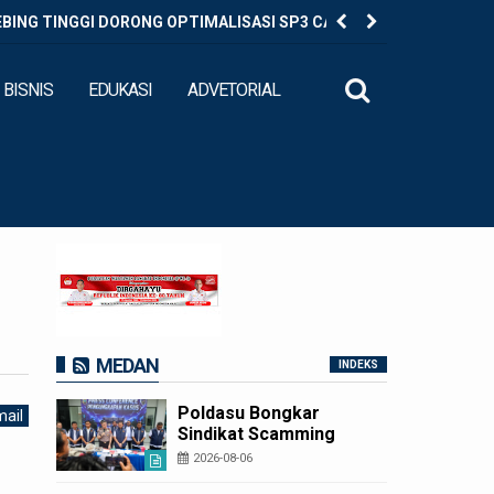
EBING TINGGI DORONG OPTIMALISASI SP3 CATIN
Diduga Ed
BISNIS
EDUKASI
ADVETORIAL
MEDAN
INDEKS
Poldasu Bongkar
ail
Sindikat Scamming
Internasional di
2026-08-06
Apartemen Medan,