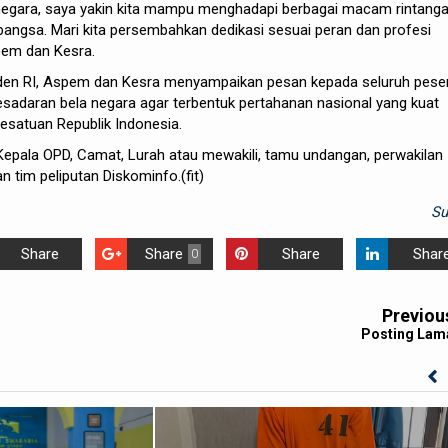
egara, saya yakin kita mampu menghadapi berbagai macam rintang
bangsa. Mari kita persembahkan dedikasi sesuai peran dan profesi
pem dan Kesra.
den RI, Aspem dan Kesra menyampaikan pesan kepada seluruh pese
esadaran bela negara agar terbentuk pertahanan nasional yang kuat
esatuan Republik Indonesia.
 Kepala OPD, Camat, Lurah atau mewakili, tamu undangan, perwakilan
 tim peliputan Diskominfo.(fit)
S
Share
Share
Share
Shar
0
Previou
Posting Lam