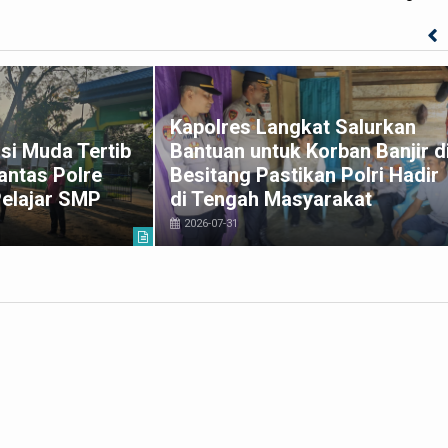
Kapolres Langkat Salurkan
si Muda Tertib
Bantuan untuk Korban Banjir d
antas Polre
Besitang Pastikan Polri Hadir
Pelajar SMP
di Tengah Masyarakat
2026-07-31