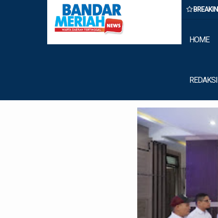
BREAKI
ong Percepatan Perda PBG Guna Penyederhanaan Layanan Cepat da
HOME
REDAKSI