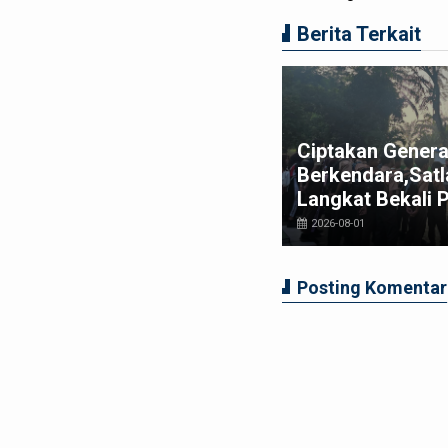
Berita Terkait
t Bupati Langkat Ajak MABMI
Ciptakan Genera
rkuat Marwah Melayu dan
Berkendara,Satl
rsatuan Masyarakat Langkat
Langkat Bekali 
026-07-29
2026-08-01
Posting Komentar