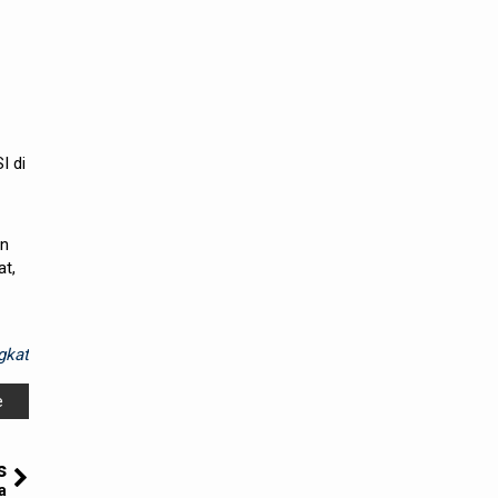
I di
on
at,
gkat
e
s
a