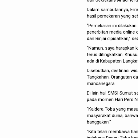
dan Sekretaris Ariadi te
Dalam sambutannya, Erri
hasil pemekaran yang se
“Pemekaran ini dilakukan
penerbitan media online 
dan Binjai dipisahkan," seb
"Namun, saya harapkan k
terus ditingkatkan. Khus
ada di Kabupaten Langka
Disebutkan, destinasi wis
Tangkahan, Orangutan dan
mancanegara.
Di lain hal, SMSI Sumut
pada momen Hari Pers Na
"Kaldera Toba yang masuk
masyarakat dunia, bahwa 
banggakan."
"Kita telah membawa ham