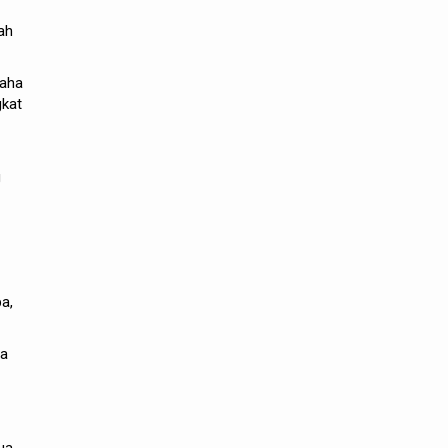
ah
saha
gkat
g
a,
da