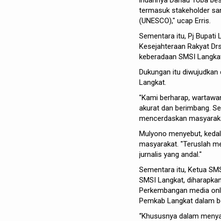
indahnya Danau Toba bes
termasuk stakeholder sa
(UNESCO)," ucap Erris.
Sementara itu, Pj Bupati
Kesejahteraan Rakyat D
keberadaan SMSI Langkat
Dukungan itu diwujudkan
Langkat.
"Kami berharap, wartawa
akurat dan berimbang. S
mencerdaskan masyarakat
Mulyono menyebut, keda
masyarakat. "Teruslah m
jurnalis yang andal."
Sementara itu, Ketua SM
SMSI Langkat, diharapka
Perkembangan media onli
Pemkab Langkat dalam b
“Khususnya dalam menyam