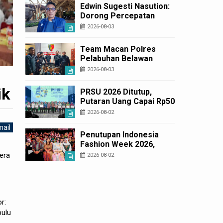
Korban Rugi Rp6,7 Miliar
Edwin Sugesti Nasution:
Dorong Percepatan
Perda PBG Guna
2026-08-03
Penyederhanaan
Layanan Cepat dan
Team Macan Polres
Murah
Pelabuhan Belawan
Amankan Tiga Anggota
2026-08-03
Geng Motor di Marelan
Pasar 9
ik
PRSU 2026 Ditutup,
Putaran Uang Capai Rp50
Miliar
2026-08-02
ail
Penutupan Indonesia
Fashion Week 2026,
Bobby Nasution: Sumut
era
2026-08-02
Siap Jadi Pusat Fashion
Indonesia Lewat Wastra
r:
pulu