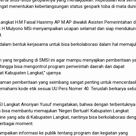
erta situs-situs geoparknya yang menakjubkan. Kepedulian kita sem
ngat menentukan keberlangsungan status geopark toba di mata duni
 Langkat H.M Faisal Hasrimy AP M.AP diwakili Asisten Pemerintahan 
rs H Mulyono MSi menyampaikan ucapan selamat dan siap mendukun
.
 dalam bentuk kerjasama untuk bisa berkolaborasi dalam hal memaj
n yang tergabung di SMSI ini agar mampu menyajikan pemberitaan y
ehingga bisa mengontrol program pemerintah daerah dan dapat
 Kabupaten Langkat,” ujarnya.
laman pemberitaan yang seimbang sangat penting untuk mencerdas
emahami kode etik sesuai UU Pers Nomer 40. Teruslah berkarya seb
SI Langkat Anoriyan Yusuf mengatakan, bahwa dengan terbentuknya
n bisa membantu memajukan 'Negeri Bertuah' Kabupaten Langkat.
ne yang ada di Kabupaten Langkat, nantinya bisa berkolaborasi den
erbagai moment.
paikan informasi ke publik tentang program dan kegiatan yang