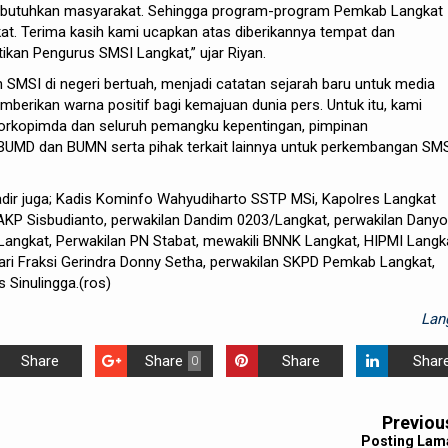
dibutuhkan masyarakat. Sehingga program-program Pemkab Langkat
at. Terima kasih kami ucapkan atas diberikannya tempat dan
kan Pengurus SMSI Langkat,” ujar Riyan.
n SMSI di negeri bertuah, menjadi catatan sejarah baru untuk media
emberikan warna positif bagi kemajuan dunia pers. Untuk itu, kami
forkopimda dan seluruh pemangku kepentingan, pimpinan
UMD dan BUMN serta pihak terkait lainnya untuk perkembangan SMS
adir juga; Kadis Kominfo Wahyudiharto SSTP MSi, Kapolres Langkat
 AKP Sisbudianto, perwakilan Dandim 0203/Langkat, perwakilan Dany
i Langkat, Perwakilan PN Stabat, mewakili BNNK Langkat, HIPMI Langk
ri Fraksi Gerindra Donny Setha, perwakilan SKPD Pemkab Langkat,
 Sinulingga.(ros)
Lan
Share
Share
Share
Shar
0
Previou
Posting Lam