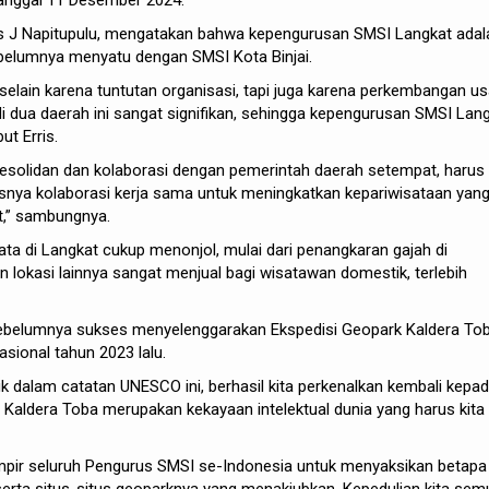
rtanggal 11 Desember 2024.
s J Napitupulu, mengatakan bahwa kepengurusan SMSI Langkat adal
belumnya menyatu dengan SMSI Kota Binjai.
 selain karena tuntutan organisasi, tapi juga karena perkembangan u
di dua daerah ini sangat signifikan, sehingga kepengurusan SMSI Lan
ut Erris.
esolidan dan kolaborasi dengan pemerintah daerah setempat, harus
usnya kolaborasi kerja sama untuk meningkatkan kepariwisataan yan
t,” sambungnya.
ata di Langkat cukup menonjol, mulai dari penangkaran gajah di
 lokasi lainnya sangat menjual bagi wisatawan domestik, terlebih
 sebelumnya sukses menyelenggarakan Ekspedisi Geopark Kaldera Tob
sional tahun 2023 lalu.
 dalam catatan UNESCO ini, berhasil kita perkenalkan kembali kepa
Kaldera Toba merupakan kekayaan intelektual dunia yang harus kita
pir seluruh Pengurus SMSI se-Indonesia untuk menyaksikan betapa