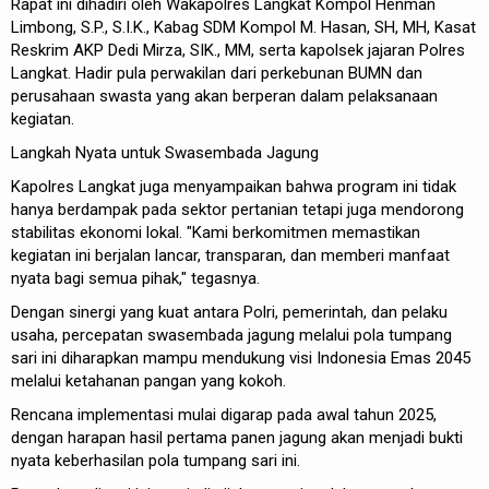
Rapat ini dihadiri oleh Wakapolres Langkat Kompol Henman
Limbong, S.P., S.I.K., Kabag SDM Kompol M. Hasan, SH, MH, Kasat
Reskrim AKP Dedi Mirza, SIK., MM, serta kapolsek jajaran Polres
Langkat. Hadir pula perwakilan dari perkebunan BUMN dan
perusahaan swasta yang akan berperan dalam pelaksanaan
kegiatan.
Langkah Nyata untuk Swasembada Jagung
Kapolres Langkat juga menyampaikan bahwa program ini tidak
hanya berdampak pada sektor pertanian tetapi juga mendorong
stabilitas ekonomi lokal. "Kami berkomitmen memastikan
kegiatan ini berjalan lancar, transparan, dan memberi manfaat
nyata bagi semua pihak," tegasnya.
Dengan sinergi yang kuat antara Polri, pemerintah, dan pelaku
usaha, percepatan swasembada jagung melalui pola tumpang
sari ini diharapkan mampu mendukung visi Indonesia Emas 2045
melalui ketahanan pangan yang kokoh.
Rencana implementasi mulai digarap pada awal tahun 2025,
dengan harapan hasil pertama panen jagung akan menjadi bukti
nyata keberhasilan pola tumpang sari ini.