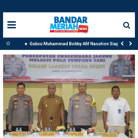
HOME
NASIONAL
SUMUT
engan
Gubsu Muhammad Bobby Afif Nasution Siapkan
Beasiswa Perkuat SDM Kesehatan Kepulauan Nias
MEDAN
LANGKAT
ACEH
BISNIS
EDUKASI
ADVETORIAL