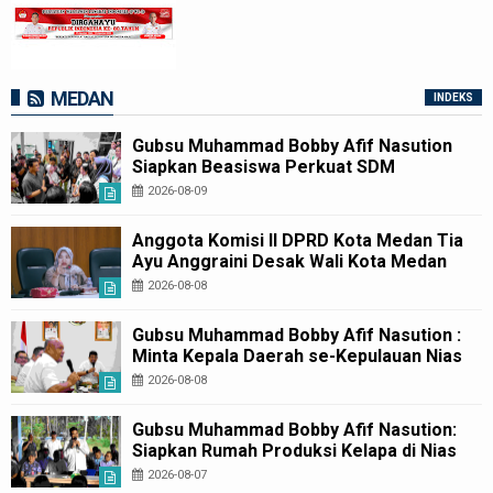
MEDAN
INDEKS
Gubsu Muhammad Bobby Afif Nasution
Siapkan Beasiswa Perkuat SDM
Kesehatan Kepulauan Nias
2026-08-09
Anggota Komisi II DPRD Kota Medan Tia
Ayu Anggraini Desak Wali Kota Medan
Rico Waas melalui Dinas Kesehatan Kota
2026-08-08
Medan Bangun kembali Pustu Labuhan
Deli
Gubsu Muhammad Bobby Afif Nasution :
Minta Kepala Daerah se-Kepulauan Nias
Percepat Usulan BKP 2027
2026-08-08
Gubsu Muhammad Bobby Afif Nasution:
Siapkan Rumah Produksi Kelapa di Nias
Utara
2026-08-07