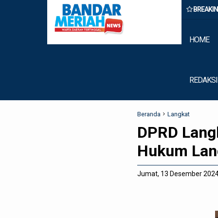
BREAKI
n Belawan Amankan Tiga Anggota Geng Motor di Marelan Pasar 9
HOME
REDAKSI
Beranda
Langkat
DPRD Lang
Hukum Lang
Jumat, 13 Desember 202