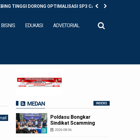
EBING TINGGI DORONG OPTIMALISASI SP3 CATIN
Diduga Ed
BISNIS
EDUKASI
ADVETORIAL
MEDAN
INDEKS
Poldasu Bongkar
ail
Sindikat Scamming
Internasional di
2026-08-06
Apartemen Medan,