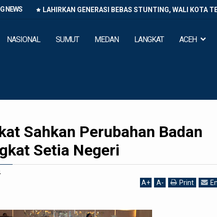
NG NEWS
LAHIRKAN GENERASI BEBAS STUNTING, WALI KOTA T
NASIONAL
SUMUT
MEDAN
LANGKAT
ACEH
kat Sahkan Perubahan Badan
kat Setia Negeri
4
A
+
A
-
Print
Em