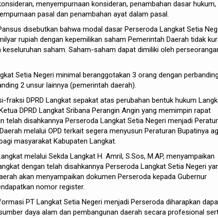
konsideran, menyempurnaan konsideran, penambahan dasar hukum,
yempurnaan pasal dan penambahan ayat dalam pasal.
Pansus disebutkan bahwa modal dasar Perseroda Langkat Setia Neg
milyar rupiah dengan kepemilikan saham Pemerintah Daerah tidak ku
ah keseluruhan saham. Saham-saham dapat dimiliki oleh perseoranga
gkat Setia Negeri minimal beranggotakan 3 orang dengan perbandin
nding 2 unsur lainnya (pemerintah daerah).
si-fraksi DPRD Langkat sepakat atas perubahan bentuk hukum Langk
a Ketua DPRD Langkat Sribana Perangin Angin yang memimpin rapat
n telah disahkannya Perseroda Langkat Setia Negeri menjadi Peratu
Daerah melalui OPD terkait segera menyusun Peraturan Bupatinya a
bagi masyarakat Kabupaten Langkat.
 Langkat melalui Sekda Langkat H. Amril, S.Sos, M.AP, menyampaikan
angkat dengan telah disahkannya Perseroda Langkat Setia Negeri ya
 daerah akan menyampaikan dokumen Perseroda kepada Gubernur
ndapatkan nomor register.
ormasi PT Langkat Setia Negeri menjadi Perseroda diharapkan dapa
sumber daya alam dan pembangunan daerah secara profesional ser