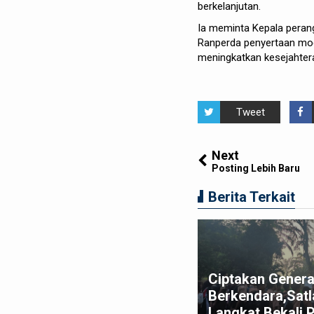
berkelanjutan.
Ia meminta Kepala peran
Ranperda penyertaan mod
meningkatkan kesejahter
Tweet
Next
Posting Lebih Baru
Berita Terkait
t Bupati Langkat Ajak MABMI
Ciptakan Genera
rkuat Marwah Melayu dan
Berkendara,Satl
rsatuan Masyarakat Langkat
Langkat Bekali 