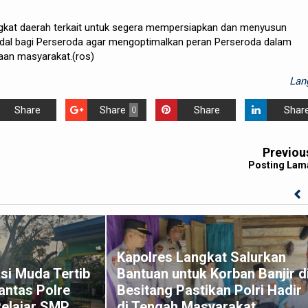
gkat daerah terkait untuk segera mempersiapkan dan menyusun
al bagi Perseroda agar mengoptimalkan peran Perseroda dalam
aan masyarakat.(ros)
Lan
Share
Share
Share
Shar
0
Previou
Posting Lam
Kapolres Langkat Salurkan
si Muda Tertib
Bantuan untuk Korban Banjir d
antas Polre
Besitang Pastikan Polri Hadir
Pelajar SMP
di Tengah Masyarakat