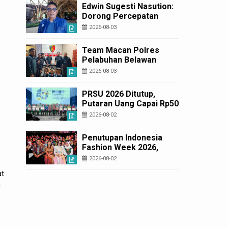
Korban Rugi Rp6,7 Miliar
Edwin Sugesti Nasution:
Dorong Percepatan
Perda PBG Guna
2026-08-03
Penyederhanaan
Layanan Cepat dan
Team Macan Polres
Murah
Pelabuhan Belawan
Amankan Tiga Anggota
2026-08-03
Geng Motor di Marelan
Pasar 9
PRSU 2026 Ditutup,
Putaran Uang Capai Rp50
Miliar
2026-08-02
s
Penutupan Indonesia
Fashion Week 2026,
Bobby Nasution: Sumut
2026-08-02
Siap Jadi Pusat Fashion
at
Indonesia Lewat Wastra
h