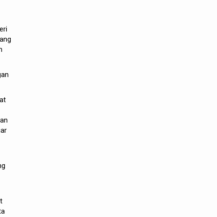
eri
rang
n
gan
at
ran
gar
ng
t
ta