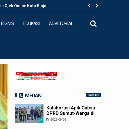
 Ojek Online Kota Binjai
Kapolres B
BISNIS
EDUKASI
ADVETORIAL
MEDAN
INDEKS
Kolaborasi Apik Gubsu-
DPRD Sumut-Warga di
Nias Utara: Jalan Rusak
2026-08-06
Puluhan Tahun Akhirnya