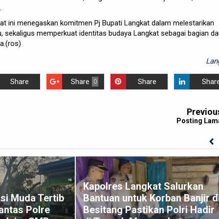
.
at ini menegaskan komitmen Pj Bupati Langkat dalam melestarikan
u, sekaligus memperkuat identitas budaya Langkat sebagai bagian da
a.(ros)
Lan
Share
Share
Share
Shar
0
Previou
Posting Lam
Kapolres Langkat Salurkan
si Muda Tertib
Bantuan untuk Korban Banjir d
antas Polre
Besitang Pastikan Polri Hadir