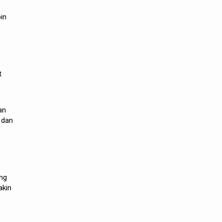
in
t
an
 dan
ang
akin