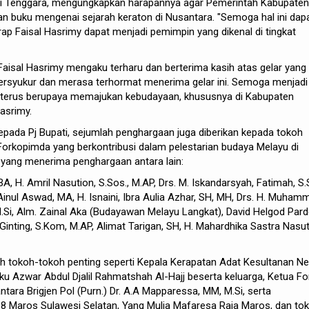
si Tenggara, mengungkapkan harapannya agar Pemerintah Kabupaten
n buku mengenai sejarah keraton di Nusantara. "Semoga hal ini dap
rap Faisal Hasrimy dapat menjadi pemimpin yang dikenal di tingkat
Faisal Hasrimy mengaku terharu dan berterima kasih atas gelar yang
bersyukur dan merasa terhormat menerima gelar ini. Semoga menjadi
k terus berupaya memajukan kebudayaan, khususnya di Kabupaten
asrimy.
pada Pj Bupati, sejumlah penghargaan juga diberikan kepada tokoh
orkopimda yang berkontribusi dalam pelestarian budaya Melayu di
 yang menerima penghargaan antara lain:
H. Amril Nasution, S.Sos., M.AP, Drs. M. Iskandarsyah, Fatimah, S.S
Ainul Aswad, MA, H. Isnaini, Ibra Aulia Azhar, SH, MH, Drs. H. Muham
 M.Si, Alm. Zainal Aka (Budayawan Melayu Langkat), David Helgod Pard
 Ginting, S.Kom, M.AP, Alimat Tarigan, SH, H. Mahardhika Sastra Nasut
oleh tokoh-tokoh penting seperti Kepala Kerapatan Adat Kesultanan Ne
ku Azwar Abdul Djalil Rahmatshah Al-Hajj beserta keluarga, Ketua F
tara Brigjen Pol (Purn.) Dr. A.A Mapparessa, MM, M.Si, serta
-8 Maros Sulawesi Selatan, Yang Mulia Mafaresa Raja Maros, dan to