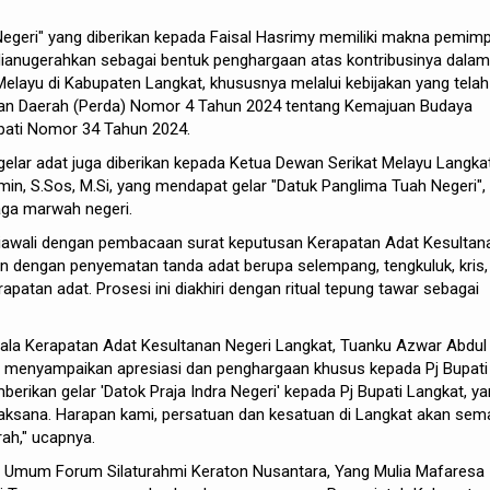
 Negeri" yang diberikan kepada Faisal Hasrimy memiliki makna pemimp
i dianugerahkan sebagai bentuk penghargaan atas kontribusinya dalam
layu di Kabupaten Langkat, khususnya melalui kebijakan yang telah
turan Daerah (Perda) Nomor 4 Tahun 2024 tentang Kemajuan Budaya
pati Nomor 34 Tahun 2024.
 gelar adat juga diberikan kepada Ketua Dewan Serikat Melayu Langka
in, S.Sos, M.Si, yang mendapat gelar "Datuk Panglima Tuah Negeri",
ga marwah negeri.
awali dengan pembacaan surat keputusan Kerapatan Adat Kesultan
kan dengan penyematan tanda adat berupa selempang, tengkuluk, kris,
rapatan adat. Prosesi ini diakhiri dengan ritual tepung tawar sebagai
la Kerapatan Adat Kesultanan Negeri Langkat, Tuanku Azwar Abdul
j, menyampaikan apresiasi dan penghargaan khusus kepada Pj Bupati
erikan gelar 'Datok Praja Indra Negeri' kepada Pj Bupati Langkat, y
jaksana. Harapan kami, persatuan dan kesatuan di Langkat akan sem
ah," ucapnya.
a Umum Forum Silaturahmi Keraton Nusantara, Yang Mulia Mafaresa