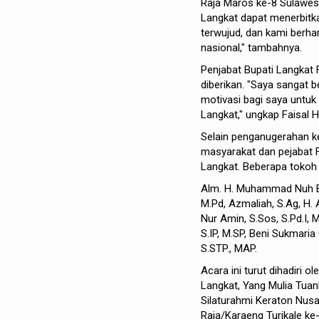
Raja Maros ke-8 Sulawe
Langkat dapat menerbitka
terwujud, dan kami berha
nasional," tambahnya.
Penjabat Bupati Langkat 
diberikan. "Saya sangat 
motivasi bagi saya untu
Langkat," ungkap Faisal H
Selain penganugerahan ke
masyarakat dan pejabat F
Langkat. Beberapa tokoh
Alm. H. Muhammad Nuh BA, 
M.Pd, Azmaliah, S.Ag, H. 
Nur Amin, S.Sos, S.Pd.I,
S.IP, M.SP, Beni Sukmaria
S.STP., MAP.
Acara ini turut dihadiri 
Langkat, Yang Mulia Tuan
Silaturahmi Keraton Nusan
Raja/Karaeng Turikale ke