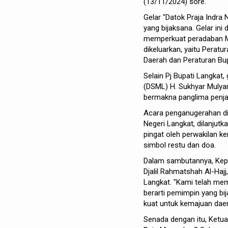
(13/11/2024) sore.
Gelar "Datok Praja Indra
yang bijaksana. Gelar in
memperkuat peradaban Me
dikeluarkan, yaitu Pera
Daerah dan Peraturan Bu
Selain Pj Bupati Langkat,
(DSML) H. Sukhyar Mulyam
bermakna panglima penja
Acara penganugerahan di
Negeri Langkat, dilanjut
pingat oleh perwakilan ke
simbol restu dan doa.
Dalam sambutannya, Kepa
Djalil Rahmatshah Al-Haj
Langkat. "Kami telah memb
berarti pemimpin yang bi
kuat untuk kemajuan daer
Senada dengan itu, Ketu