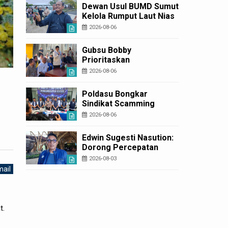
Diperbaiki
Dewan Usul BUMD Sumut
Kelola Rumput Laut Nias
Utara dari Hulu ke Hilir
2026-08-06
Gubsu Bobby
Prioritaskan
Infrastruktur Nias Utara,
2026-08-06
Jalan Penggerak
Ekonomi Mulai Dibenahi
Poldasu Bongkar
Sindikat Scamming
Internasional di
2026-08-06
Apartemen Medan,
Korban Rugi Rp6,7 Miliar
Edwin Sugesti Nasution:
Dorong Percepatan
Perda PBG Guna
2026-08-03
Penyederhanaan
ail
Layanan Cepat dan
Murah
t.