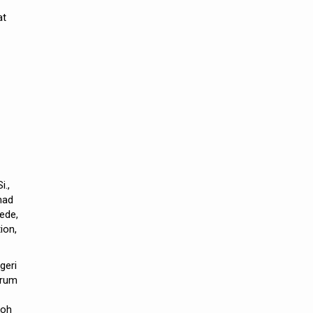
at
i.,
mad
ede,
ion,
geri
orum
koh