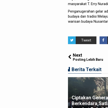
masyarakat T. Erry Nuradi
Penganugerahan gelar ad
budaya dan tradisi Melay
warisan budaya Nusantar
Tweet
Next
Posting Lebih Baru
Berita Terkait
t Bupati Langkat Ajak MABMI
Ciptakan Genera
rkuat Marwah Melayu dan
Berkendara,Satl