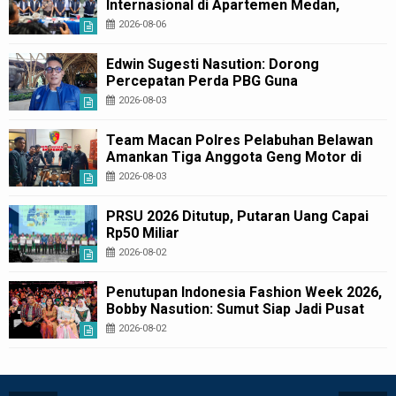
Internasional di Apartemen Medan,
Korban Rugi Rp6,7 Miliar
2026-08-06
Edwin Sugesti Nasution: Dorong
Percepatan Perda PBG Guna
Penyederhanaan Layanan Cepat dan
2026-08-03
Murah
Team Macan Polres Pelabuhan Belawan
Amankan Tiga Anggota Geng Motor di
Marelan Pasar 9
2026-08-03
PRSU 2026 Ditutup, Putaran Uang Capai
Rp50 Miliar
2026-08-02
Penutupan Indonesia Fashion Week 2026,
Bobby Nasution: Sumut Siap Jadi Pusat
Fashion Indonesia Lewat Wastra
2026-08-02