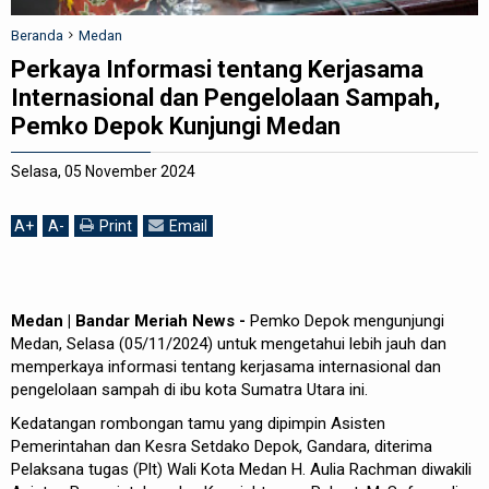
REDAKSI
Beranda
Medan
Perkaya Informasi tentang Kerjasama
Internasional dan Pengelolaan Sampah,
Pemko Depok Kunjungi Medan
Selasa, 05 November 2024
A
+
A
-
Print
Email
Medan | Bandar Meriah News -
Pemko Depok mengunjungi
Medan, Selasa (05/11/2024) untuk mengetahui lebih jauh dan
memperkaya informasi tentang kerjasama internasional dan
pengelolaan sampah di ibu kota Sumatra Utara ini.
Kedatangan rombongan tamu yang dipimpin Asisten
Pemerintahan dan Kesra Setdako Depok, Gandara, diterima
Pelaksana tugas (Plt) Wali Kota Medan H. Aulia Rachman diwakili