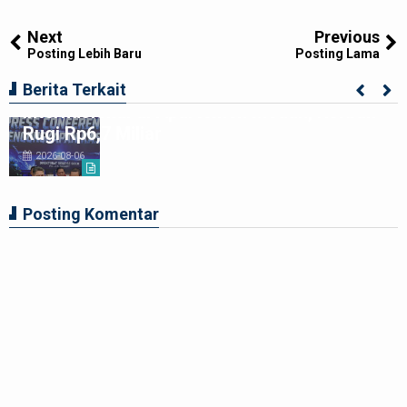
Tweet
Share
Share
Share
Share
Share
0
Next
Previous
Posting Lebih Baru
Posting Lama
Poldasu Bongkar Sindikat Scamming
Berita Terkait
Internasional di Apartemen Medan, Korban
Rugi Rp6,7 Miliar
2026-08-06
Posting Komentar