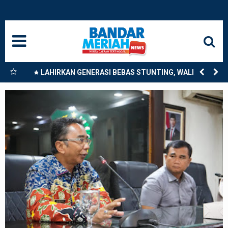
HOME
NASIONAL
SUMUT
nkan
LAHIRKAN GENERASI BEBAS STUNTING, WALI KOTA
9
TEBING TINGGI DORONG OPTIMALISASI SP3 CATIN
MEDAN
LANGKAT
ACEH
BISNIS
EDUKASI
ADVETORIAL