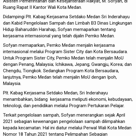
Asisten Pemerintahan dan Kesejahteraan Rakyat, M. Sofyan, di
Ruang Rapat II Kantor Wali Kota Medan.
Didampingi Plt. Kabag Kerjasama Setdako Medan Sri Inderahayu
dan Kabid Pengelolaan Sampah dan Limbah B3 Dinas Lingkungan
Hidup Baharuddin Harahap, Sofyan memaparkan tentang
kerjasama internasional yang telah dijalin Pemko Medan.
Sofyan memaparkan, Pemko Medan menjalin kerjasama
internasional melalui Program Sister City dan Kota Bersaudara.
Untuk Program Sister City, Pemko Medan telah menjalin MoU
dengan Penang, Malaysia; Ichikawa, Jepang; Gwangju, Korea; dan
Chengdu, Tiongkok. Sedangkan Program Kota Bersaudara,
lanjutnya, Pemko Medan telah menjalin MoU dengan Ipoh,
Malaysia.
Plt. Kabag Kerjasama Setdako Medan, Sri Inderahayu
menambahkan, bidang kerjasama meliputi ekonomi, kebudayaan,
teknologi, dan pendidikan melalui Program Pertukaran Pelajar.
Terkait pengelolaan sampah, Sofyan menerangkan sejak April
2021 sebagian kewenangan pengelolaan sampah dilimpahkan
kepada kecamatan. Hal ini diatur melalui Perwal Wali Kota Medan
Nomor 18 Tahun 2021 tentang Pelimpahan Sebagian