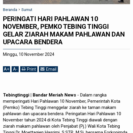
REDAKSI
Beranda
Sumut
PERINGATI HARI PAHLAWAN 10
NOVEMBER, PEMKO TEBING TINGGI
GELAR ZIARAH MAKAM PAHLAWAN DAN
UPACARA BENDERA
Minggu, 10 November 2024
A
+
A
-
Print
Email
Tebingtinggi | Bandar Meriah News
- Dalam rangka
memperingati Hari Pahlawan 10 November, Pemerintah Kota
(Pemko) Tebing Tinggi menggelar ziarah ke taman makam
pahlawan dan upacara bendera. Peringatan Hari Pahlawan 10
November tahun 2024 di Kota Tebing Tinggi diawali dengan
ziarah makam pahlawan oleh Penjabat (Pj.) Wali Kota Tebing
Tinggi Dr. Moettaqien Hasrimi, S.STP., M.Si. bersama Forkopimda