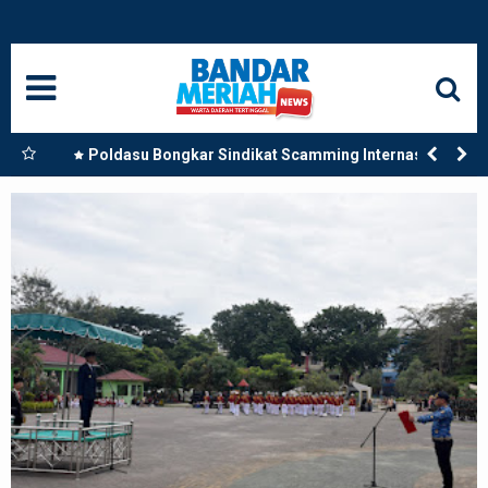
HOME
NASIONAL
SUMUT
bby
Poldasu Bongkar Sindikat Scamming Internasional
esia
di Apartemen Medan, Korban Rugi Rp6,7 Miliar
MEDAN
LANGKAT
ACEH
BISNIS
EDUKASI
ADVETORIAL