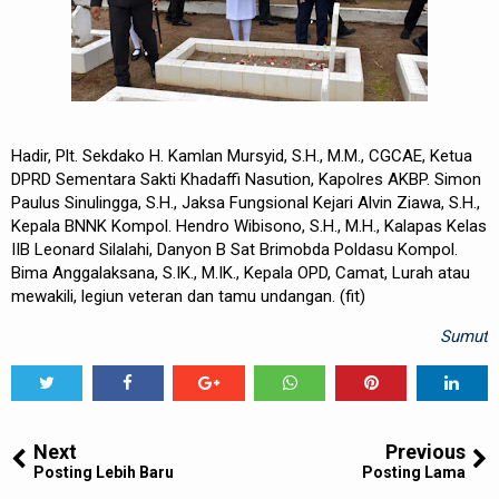
Hadir, Plt. Sekdako H. Kamlan Mursyid, S.H., M.M., CGCAE, Ketua
DPRD Sementara Sakti Khadaffi Nasution, Kapolres AKBP. Simon
Paulus Sinulingga, S.H., Jaksa Fungsional Kejari Alvin Ziawa, S.H.,
Kepala BNNK Kompol. Hendro Wibisono, S.H., M.H., Kalapas Kelas
IIB Leonard Silalahi, Danyon B Sat Brimobda Poldasu Kompol.
Bima Anggalaksana, S.IK., M.IK., Kepala OPD, Camat, Lurah atau
mewakili, legiun veteran dan tamu undangan. (fit)
Sumut
Tweet
Share
Share
Share
Share
Share
0
Next
Previous
Posting Lebih Baru
Posting Lama