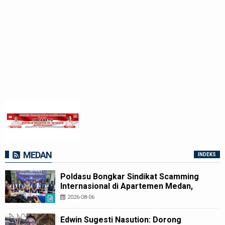
MEDAN
INDEKS
Poldasu Bongkar Sindikat Scamming
Internasional di Apartemen Medan,
Korban Rugi Rp6,7 Miliar
2026-08-06
Edwin Sugesti Nasution: Dorong