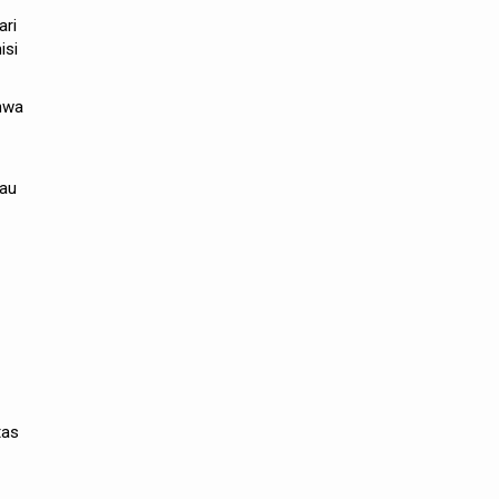
ari
isi
hwa
mau
tas