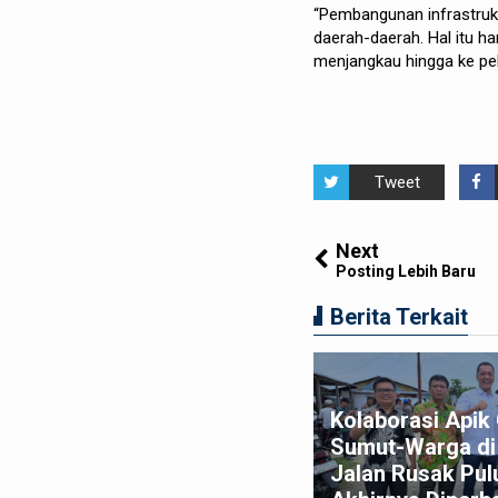
“Pembangunan infrastruktu
daerah-daerah. Hal itu h
menjangkau hingga ke pe
Tweet
Next
Posting Lebih Baru
Berita Terkait
am Macan Polres Pelabuhan
Kolaborasi Api
lawan Amankan Tiga
Sumut-Warga di 
ggota Geng Motor di
Jalan Rusak Pul