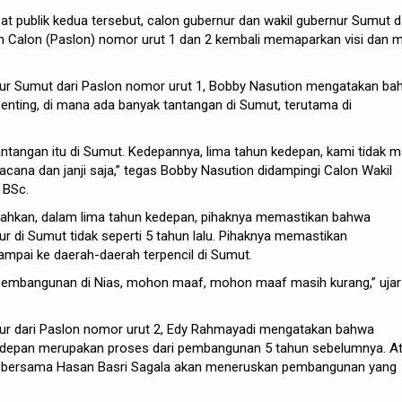
at publik kedua tersebut, calon gubernur dan wakil gubernur Sumut d
Calon (Paslon) nomor urut 1 dan 2 kembali memaparkan visi dan m
r Sumut dari Paslon nomor urut 1, Bobby Nasution mengatakan ba
enting, di mana ada banyak tantangan di Sumut, terutama di
tantangan itu di Sumut. Kedepannya, lima tahun kedepan, kami tidak 
cana dan janji saja,” tegas Bobby Nasution didampingi Calon Wakil
 BSc.
hkan, dalam lima tahun kedepan, pihaknya memastikan bahwa
r di Sumut tidak seperti 5 tahun lalu. Pihaknya memastikan
pai ke daerah-daerah terpencil di Sumut.
 Pembangunan di Nias, mohon maaf, mohon maaf masih kurang,” ujar
r dari Paslon nomor urut 2, Edy Rahmayadi mengatakan bahwa
depan merupakan proses dari pembangunan 5 tahun sebelumnya. A
di bersama Hasan Basri Sagala akan meneruskan pembangunan yang