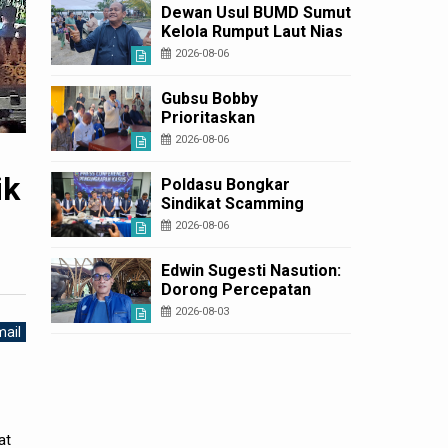
Diperbaiki
Dewan Usul BUMD Sumut
Kelola Rumput Laut Nias
Utara dari Hulu ke Hilir
2026-08-06
Gubsu Bobby
Prioritaskan
Infrastruktur Nias Utara,
2026-08-06
Jalan Penggerak
Ekonomi Mulai Dibenahi
ik
Poldasu Bongkar
Sindikat Scamming
Internasional di
2026-08-06
Apartemen Medan,
Korban Rugi Rp6,7 Miliar
Edwin Sugesti Nasution:
Dorong Percepatan
Perda PBG Guna
2026-08-03
Penyederhanaan
ail
Layanan Cepat dan
Murah
at