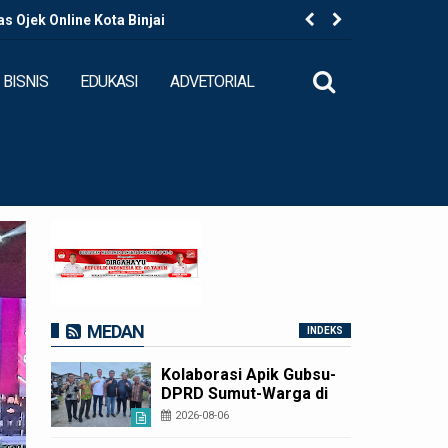
 Ojek Online Kota Binjai
Kapolres B
BISNIS
EDUKASI
ADVETORIAL
MEDAN
INDEKS
Kolaborasi Apik Gubsu-
DPRD Sumut-Warga di
Nias Utara: Jalan Rusak
2026-08-06
Puluhan Tahun Akhirnya