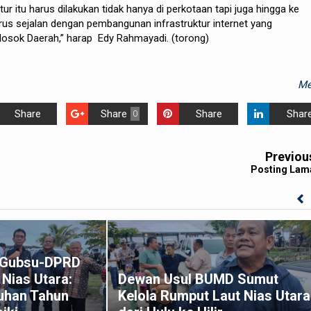
r itu harus dilakukan tidak hanya di perkotaan tapi juga hingga ke
arus sejalan dengan pembangunan infrastruktur internet yang
losok Daerah,” harap Edy Rahmayadi. (torong)
Me
Share
Share
Share
Shar
0
Previou
Posting Lam
k Gubsu-DPRD
Nias Utara:
Dewan Usul BUMD Sumut
uhan Tahun
Kelola Rumput Laut Nias Utara