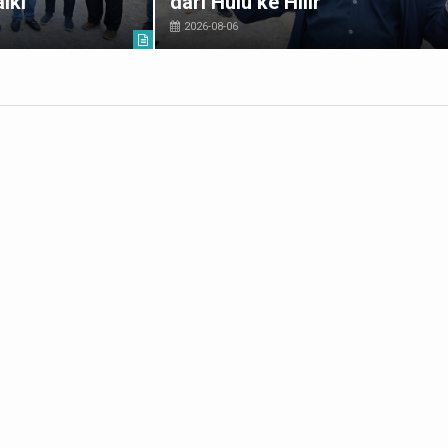
iki
dari Hulu ke Hilir
2026-08-06