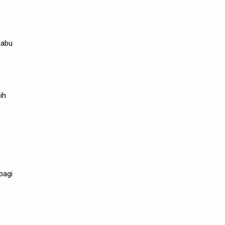
Rabu
ih
bagi