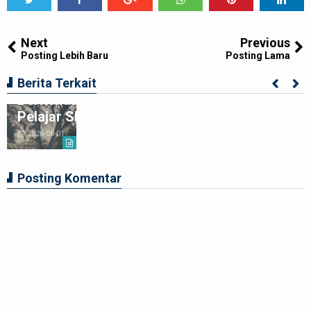
Tweet
Share
Share
Share
Share
Share
0
Next
Previous
Posting Lebih Baru
Posting Lama
Ciptakan Generasi Muda Tertib
Berita Terkait
Berkendara,Satlantas Polre Langkat Bekali
Pelajar SMP
2026-08-01
Posting Komentar