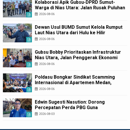
Kolaborasi Apik Gubsu-DPRD Sumut-
Warga di Nias Utara: Jalan Rusak Puluhan
Tahun Akhirnya Diperbaiki
2026-08-06
Dewan Usul BUMD Sumut Kelola Rumput
Laut Nias Utara dari Hulu ke Hilir
2026-08-06
Gubsu Bobby Prioritaskan Infrastruktur
Nias Utara, Jalan Penggerak Ekonomi
Mulai Dibenahi
2026-08-06
Poldasu Bongkar Sindikat Scamming
Internasional di Apartemen Medan,
Korban Rugi Rp6,7 Miliar
2026-08-06
Edwin Sugesti Nasution: Dorong
Percepatan Perda PBG Guna
Penyederhanaan Layanan Cepat dan
2026-08-03
Murah