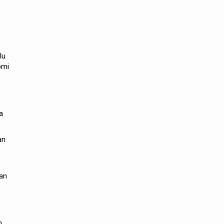
lu
omi
a
an
kan
n