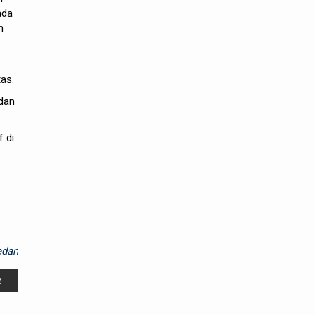
ada
n
tas.
 dan
f di
dan
e