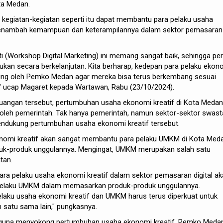
ta Medan.
kegiatan-kegiatan seperti itu dapat membantu para pelaku usaha
menambah kemampuan dan keterampilannya dalam sektor pemasaran
ti (Workshop Digital Marketing) ini memang sangat baik, sehingga per
kukan secara berkelanjutan. Kita berharap, kedepan para pelaku ekon
ukung oleh Pemko Medan agar mereka bisa terus berkembang sesuai
" ucap Magaret kepada Wartawan, Rabu (23/10/2024).
erjuangan tersebut, pertumbuhan usaha ekonomi kreatif di Kota Medan
leh pemerintah. Tak hanya pemerintah, namun sektor-sektor swast
endukung pertumbuhan usaha ekonomi kreatif tersebut.
onomi kreatif akan sangat membantu para pelaku UMKM di Kota Med
k-produk unggulannya. Mengingat, UMKM merupakan salah satu
tan.
ra pelaku usaha ekonomi kreatif dalam sektor pemasaran digital a
elaku UMKM dalam memasarkan produk-produk unggulannya.
elaku usaha ekonomi kreatif dan UMKM harus terus diperkuat untuk
n satu sama lain," pungkasnya.
, guna menyokong pertumbuhan usaha ekonomi kreatif, Pemko Meda