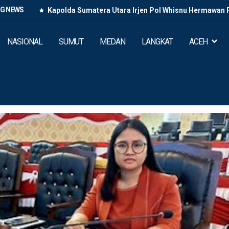
NG NEWS
Kapolda Sumatera Utara Irjen Pol Whisnu Hermawan
Paluta di Tano Ponggol K
NASIONAL
SUMUT
MEDAN
LANGKAT
ACEH