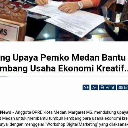
ng Upaya Pemko Medan Bantu
bang Usaha Ekonomi Kreatif.
A
+
A
-
Print
Em
 News -
Anggota DPRD Kota Medan, Margaret MS, mendukung upay
) Medan untuk membantu tumbuh kembang para usaha ekonomi krea
unya, dengan menggelar 'Workshop Digital Marketing' yang dilaksana