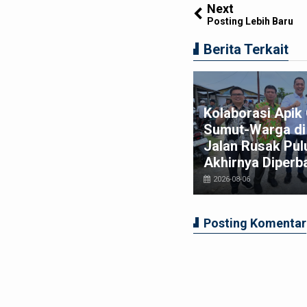
Next
Posting Lebih Baru
Berita Terkait
am Macan Polres Pelabuhan
Kolaborasi Api
lawan Amankan Tiga
Sumut-Warga di 
ggota Geng Motor di
Jalan Rusak Pul
relan Pasar 9
Akhirnya Diperba
026-08-03
2026-08-06
Posting Komentar