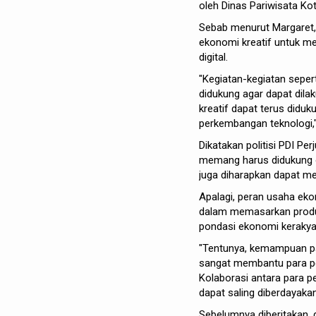
oleh Dinas Pariwisata Ko
Sebab menurut Margaret, 
ekonomi kreatif untuk 
digital.
"Kegiatan-kegiatan seper
didukung agar dapat dila
kreatif dapat terus did
perkembangan teknologi,
Dikatakan politisi PDI P
memang harus didukung o
juga diharapkan dapat m
Apalagi, peran usaha ek
dalam memasarkan produ
pondasi ekonomi kerakya
"Tentunya, kemampuan pa
sangat membantu para p
Kolaborasi antara para p
dapat saling diberdayaka
Sebelumnya diberitakan