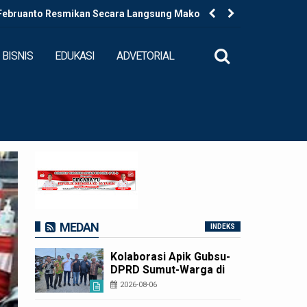
 Februanto Resmikan Secara Langsung Mako Polres
Kapolres B
ecamatan Padang Bolak
BISNIS
EDUKASI
ADVETORIAL
MEDAN
INDEKS
Kolaborasi Apik Gubsu-
DPRD Sumut-Warga di
Nias Utara: Jalan Rusak
2026-08-06
Puluhan Tahun Akhirnya