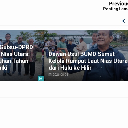
Previou
Posting Lam
k Gubsu-DPRD
Nias Utara:
Dewan Usul BUMD Sumut
uhan Tahun
Kelola Rumput Laut Nias Utara
iki
dari Hulu ke Hilir
2026-08-06