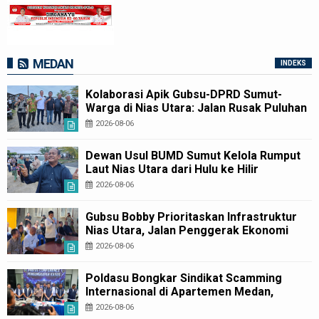
MEDAN
INDEKS
Kolaborasi Apik Gubsu-DPRD Sumut-
Warga di Nias Utara: Jalan Rusak Puluhan
Tahun Akhirnya Diperbaiki
2026-08-06
Dewan Usul BUMD Sumut Kelola Rumput
Laut Nias Utara dari Hulu ke Hilir
2026-08-06
Gubsu Bobby Prioritaskan Infrastruktur
Nias Utara, Jalan Penggerak Ekonomi
Mulai Dibenahi
2026-08-06
Poldasu Bongkar Sindikat Scamming
Internasional di Apartemen Medan,
Korban Rugi Rp6,7 Miliar
2026-08-06