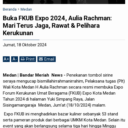
REDAKSI
Beranda
Medan
Buka FKUB Expo 2024, Aulia Rachman:
Mari Terus Jaga, Rawat & Pelihara
Kerukunan
Jumat, 18 Oktober 2024
A
+
A
-
Print
Email
Medan | Bandar Meriah News -
Penekanan tombol sirine
seraya mengucap bismillahirrahmanirrahim, Pelaksana tugas (Plt)
Wali Kota Medan H Aulia Rachman secara resmi membuka Expo
Forum Kerukunan Umat Beragama (FKUB) Expo Kota Medan
Tahun 2024 di halaman Yuki Simpang Raya, Jalan
Sisingamangaraja Medan, Jum'at (18/10/2024) malam.
Expo FKUB ini menghadirkan bazar kuliner sebanyak 53 stand
serta pameran produk dari berbagai UMKM Kota Medan. Selain itu
event yang akan berlangsung selama tiga hari hingga Minggu