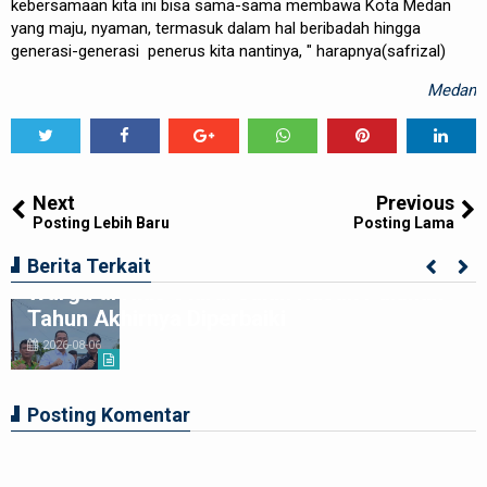
kebersamaan kita ini bisa sama-sama membawa Kota Medan
yang maju, nyaman, termasuk dalam hal beribadah hingga
generasi-generasi penerus kita nantinya, " harapnya(safrizal)
Medan
Tweet
Share
Share
Share
Share
Share
0
Next
Previous
Posting Lebih Baru
Posting Lama
Kolaborasi Apik Gubsu-DPRD Sumut-
Berita Terkait
Warga di Nias Utara: Jalan Rusak Puluhan
Tahun Akhirnya Diperbaiki
2026-08-06
Posting Komentar