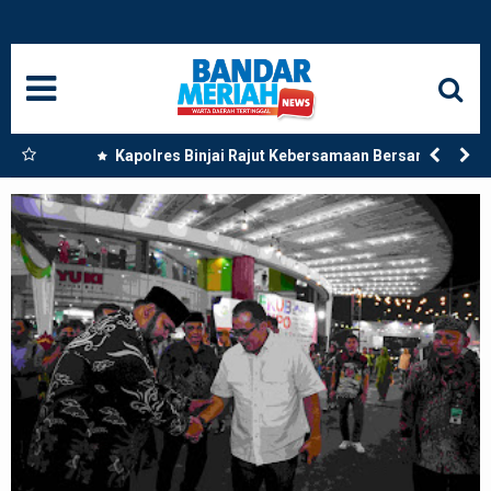
HOME
NASIONAL
SUMUT
 Dua
Kapolres Binjai Rajut Kebersamaan Bersama
Komunitas Ojek Online Kota Binjai
MEDAN
LANGKAT
ACEH
BISNIS
EDUKASI
ADVETORIAL