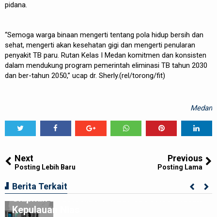
pidana.
“Semoga warga binaan mengerti tentang pola hidup bersih dan
sehat, mengerti akan kesehatan gigi dan mengerti penularan
penyakit TB paru. Rutan Kelas I Medan komitmen dan konsisten
dalam mendukung program pemerintah eliminasi TB tahun 2030
dan ber-tahun 2050,” ucap dr. Sherly.(rel/torong/fit)
Medan
Tweet
Share
Share
Share
Share
Share
0
Next
Previous
Posting Lebih Baru
Posting Lama
Gubsu Muhammad Bobby Afif Nasution
Berita Terkait
Siapkan Beasiswa Perkuat SDM Kesehatan
Kepulauan Nias