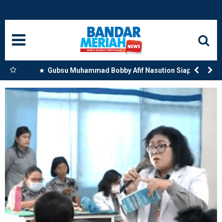
HOME
NASIONAL
SUMUT
kan
Gubsu Muhammad Bobby Afif Nasution Siapkan
Beasiswa Perkuat SDM Kesehatan Kepulauan Nias
MEDAN
LANGKAT
ACEH
BISNIS
EDUKASI
ADVETORIAL