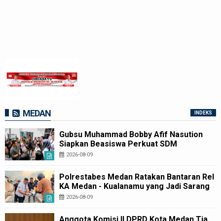
MEDAN
INDEKS
Gubsu Muhammad Bobby Afif Nasution
Siapkan Beasiswa Perkuat SDM
Kesehatan Kepulauan Nias
2026-08-09
Polrestabes Medan Ratakan Bantaran Rel
KA Medan - Kualanamu yang Jadi Sarang
Narkoba
2026-08-09
Anggota Komisi II DPRD Kota Medan Tia