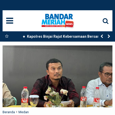
HOME
NASIONAL
SUMUT
 Dua
Kapolres Binjai Rajut Kebersamaan Bersama
Komunitas Ojek Online Kota Binjai
MEDAN
LANGKAT
ACEH
BISNIS
EDUKASI
ADVETORIAL
Beranda
Medan