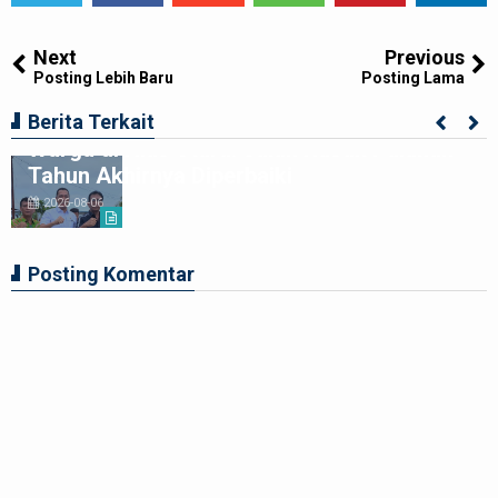
Tweet
Share
Share
Share
Share
Share
0
Next
Previous
Posting Lebih Baru
Posting Lama
Kolaborasi Apik Gubsu-DPRD Sumut-
Berita Terkait
Warga di Nias Utara: Jalan Rusak Puluhan
Tahun Akhirnya Diperbaiki
2026-08-06
Posting Komentar