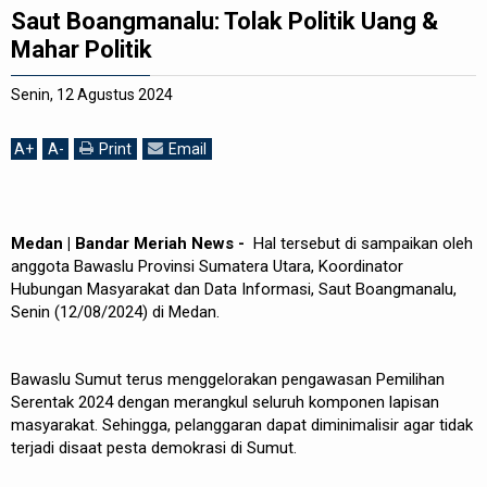
Saut Boangmanalu: Tolak Politik Uang &
REDAKSI
Mahar Politik
Senin, 12 Agustus 2024
A
+
A
-
Print
Email
Medan | Bandar Meriah News -
Hal tersebut di sampaikan oleh
anggota Bawaslu Provinsi Sumatera Utara, Koordinator
Hubungan Masyarakat dan Data Informasi, Saut Boangmanalu,
Senin (12/08/2024) di Medan.
Bawaslu Sumut terus menggelorakan pengawasan Pemilihan
Serentak 2024 dengan merangkul seluruh komponen lapisan
masyarakat. Sehingga, pelanggaran dapat diminimalisir agar tidak
terjadi disaat pesta demokrasi di Sumut.