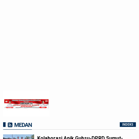
MEDAN
INDEKS
Kolaborasi Apik Gubsu-DPRD Sumut-