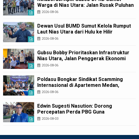
Warga di Nias Utara: Jalan Rusak Puluhan
Tahun Akhirnya Diperbaiki
2026-08-06
Dewan Usul BUMD Sumut Kelola Rumput
Laut Nias Utara dari Hulu ke Hilir
2026-08-06
Gubsu Bobby Prioritaskan Infrastruktur
Nias Utara, Jalan Penggerak Ekonomi
Mulai Dibenahi
2026-08-06
Poldasu Bongkar Sindikat Scamming
Internasional di Apartemen Medan,
Korban Rugi Rp6,7 Miliar
2026-08-06
Edwin Sugesti Nasution: Dorong
Percepatan Perda PBG Guna
Penyederhanaan Layanan Cepat dan
2026-08-03
Murah