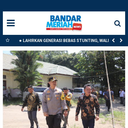
HOME
NASIONAL
SUMUT
nkan
LAHIRKAN GENERASI BEBAS STUNTING, WALI KOTA
9
TEBING TINGGI DORONG OPTIMALISASI SP3 CATIN
MEDAN
LANGKAT
ACEH
BISNIS
EDUKASI
ADVETORIAL