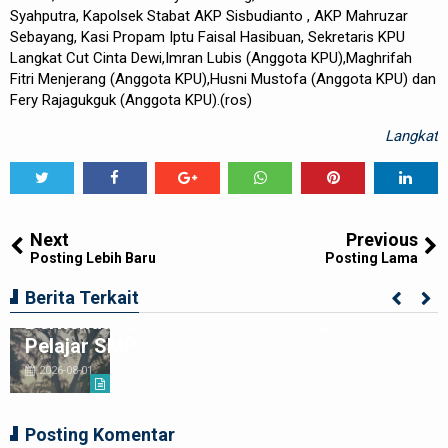
Syahputra, Kapolsek Stabat AKP Sisbudianto , AKP Mahruzar
Sebayang, Kasi Propam Iptu Faisal Hasibuan, Sekretaris KPU
Langkat Cut Cinta Dewi,Imran Lubis (Anggota KPU),Maghrifah
Fitri Menjerang (Anggota KPU),Husni Mustofa (Anggota KPU) dan
Fery Rajagukguk (Anggota KPU).(ros)
Langkat
Tweet
Share
Share
Share
Share
Share
0
Next
Previous
Posting Lebih Baru
Posting Lama
Ciptakan Generasi Muda Tertib
Berita Terkait
Berkendara,Satlantas Polre Langkat Bekali
Pelajar SMP
2026-08-01
Posting Komentar