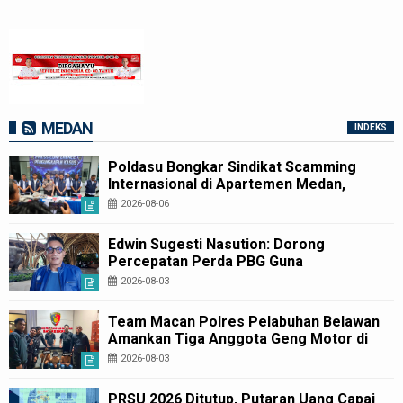
MEDAN
INDEKS
Poldasu Bongkar Sindikat Scamming
Internasional di Apartemen Medan,
Korban Rugi Rp6,7 Miliar
2026-08-06
Edwin Sugesti Nasution: Dorong
Percepatan Perda PBG Guna
Penyederhanaan Layanan Cepat dan
2026-08-03
Murah
Team Macan Polres Pelabuhan Belawan
Amankan Tiga Anggota Geng Motor di
Marelan Pasar 9
2026-08-03
PRSU 2026 Ditutup, Putaran Uang Capai