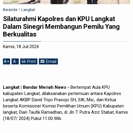
REDAKSI
Beranda
Langkat
Silaturahmi Kapolres dan KPU Langkat
Dalam Sinegri Membangun Pemilu Yang
Berkualitas
Kamis, 18 Juli 2024
A
+
A
-
Print
Email
Langkat | Bandar Meriah News -
Bertempat Aula KPU
kabupaten Langkat, dilaksanakan pertemuan antara Kapolres
Langkat AKBP David Triyo Prasojo SH, SIK, Msi., dan Ketua
beserta Komisioner Komisi Pemilihan Umum (KPU) Kabupaten
langkat, Dian Taufik Ramadhan, di Jln T. Putra Aziz Stabat, Kamis
(18/07/ 2024) Pukul 11.00 Wib.