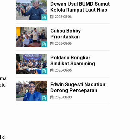
Diperbaiki
Dewan Usul BUMD Sumut
Kelola Rumput Laut Nias
Utara dari Hulu ke Hilir
2026-08-06
Gubsu Bobby
Prioritaskan
Infrastruktur Nias Utara,
2026-08-06
Jalan Penggerak
Ekonomi Mulai Dibenahi
Poldasu Bongkar
Sindikat Scamming
Internasional di
2026-08-06
Apartemen Medan,
amai
Korban Rugi Rp6,7 Miliar
Edwin Sugesti Nasution:
atu
Dorong Percepatan
Perda PBG Guna
2026-08-03
Penyederhanaan
Layanan Cepat dan
Murah
 di