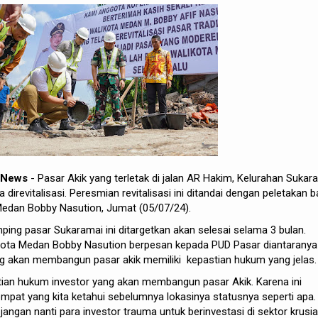
h News
- Pasar Akik yang terletak di jalan AR Hakim, Kelurahan Sukar
direvitalisasi. Peresmian revitalisasi ini ditandai dengan peletakan b
Medan Bobby Nasution, Jumat (05/07/24).
ping pasar Sukaramai ini ditargetkan akan selesai selama 3 bulan.
i Kota Medan Bobby Nasution berpesan kepada PUD Pasar diantaranya
g akan membangun pasar akik memiliki kepastian hukum yang jelas.
tian hukum investor yang akan membangun pasar Akik. Karena ini
mpat yang kita ketahui sebelumnya lokasinya statusnya seperti apa.
angan nanti para investor trauma untuk berinvestasi di sektor krusial