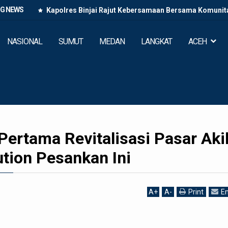
NG NEWS
Kapolres Binjai Rajut Kebersamaan Bersama Komunitas
NASIONAL
SUMUT
MEDAN
LANGKAT
ACEH
Pertama Revitalisasi Pasar Aki
tion Pesankan Ini
A
+
A
-
Print
Em