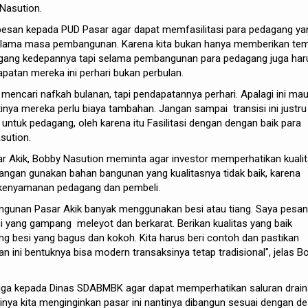
Nasution.
pesan kepada PUD Pasar agar dapat memfasilitasi para pedagang ya
 selama masa pembangunan. Karena kita bukan hanya memberikan te
gang kedepannya tapi selama pembangunan para pedagang juga har
apatan mereka ini perhari bukan perbulan.
 mencari nafkah bulanan, tapi pendapatannya perhari. Apalagi ini ma
nya mereka perlu biaya tambahan. Jangan sampai transisi ini justru
ntuk pedagang, oleh karena itu Fasilitasi dengan dengan baik para
sution.
 Akik, Bobby Nasution meminta agar investor memperhatikan kuali
jangan gunakan bahan bangunan yang kualitasnya tidak baik, karena
k kenyamanan pedagang dan pembeli.
angunan Pasar Akik banyak menggunakan besi atau tiang. Saya pesa
 yang gampang meleyot dan berkarat. Berikan kualitas yang baik
 besi yang bagus dan kokoh. Kita harus beri contoh dan pastikan
n ini bentuknya bisa modern transaksinya tetap tradisional", jelas B
juga kepada Dinas SDABMBK agar dapat memperhatikan saluran drai
stinya kita menginginkan pasar ini nantinya dibangun sesuai dengan de