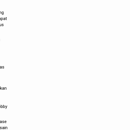
ng
mpat
us
u
tas
nkan
obby
nase
sain