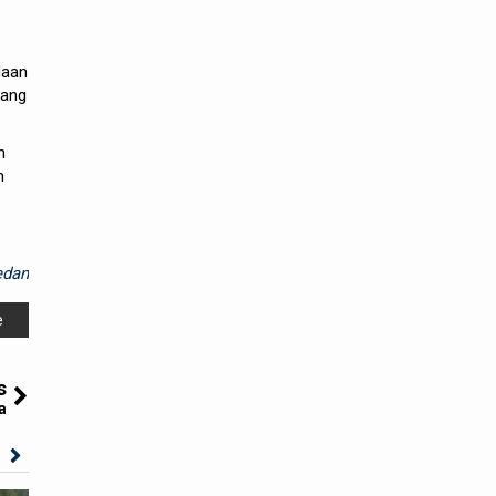
daan
gang
h
n
dan
e
s
a