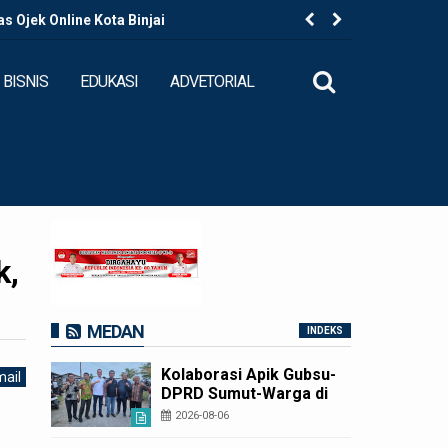
 Ojek Online Kota Binjai
Kapolres B
BISNIS
EDUKASI
ADVETORIAL
k,
MEDAN
INDEKS
Kolaborasi Apik Gubsu-
ail
DPRD Sumut-Warga di
Nias Utara: Jalan Rusak
2026-08-06
Puluhan Tahun Akhirnya