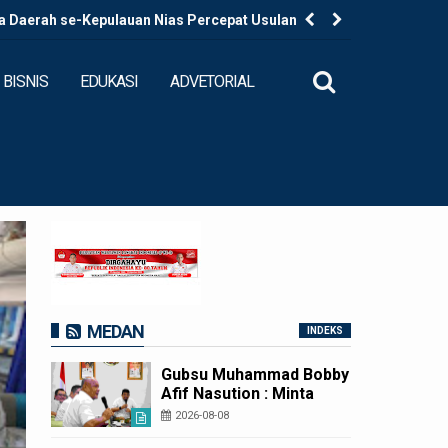
a Daerah se-Kepulauan Nias Percepat Usulan BKP
Kapolres B
BISNIS
EDUKASI
ADVETORIAL
MEDAN
INDEKS
Gubsu Muhammad Bobby
Afif Nasution : Minta
Kepala Daerah se-
2026-08-08
Kepulauan Nias Percepat