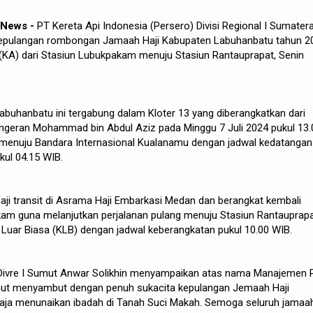
 News -
PT Kereta Api Indonesia (Persero) Divisi Regional I Sumater
kepulangan rombongan Jamaah Haji Kabupaten Labuhanbatu tahun 2
(KA) dari Stasiun Lubukpakam menuju Stasiun Rantauprapat, Senin
buhanbatu ini tergabung dalam Kloter 13 yang diberangkatkan dari
angeran Mohammad bin Abdul Aziz pada Minggu 7 Juli 2024 pukul 13.
menuju Bandara Internasional Kualanamu dengan jadwal kedatangan
kul 04.15 WIB.
ji transit di Asrama Haji Embarkasi Medan dan berangkat kembali
am guna melanjutkan perjalanan pulang menuju Stasiun Rantauprap
Luar Biasa (KLB) dengan jadwal keberangkatan pukul 10.00 WIB.
ivre I Sumut Anwar Solikhin menyampaikan atas nama Manajemen 
umut menyambut dengan penuh sukacita kepulangan Jemaah Haji
aja menunaikan ibadah di Tanah Suci Makah. Semoga seluruh jamaa