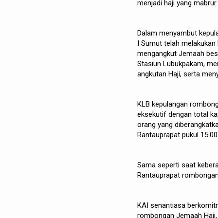
menjadi haji yang mabru
Dalam menyambut kepulan
I Sumut telah melakukan 
mengangkut Jemaah bese
Stasiun Lubukpakam, men
angkutan Haji, serta men
KLB kepulangan rombong
eksekutif dengan total k
orang yang diberangkatka
Rantauprapat pukul 15.00
Sama seperti saat kebera
Rantauprapat rombongan 
KAI senantiasa berkomit
rombongan Jemaah Haji, 