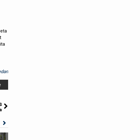
reta
t
ita
dan
e
s
a