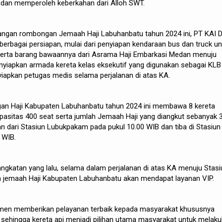
r dan memperoleh keberkahan dari Alloh SWT.
gan rombongan Jemaah Haji Labuhanbatu tahun 2024 ini, PT KAI D
berbagai persiapan, mulai dari penyiapan kendaraan bus dan truck un
rta barang bawaannya dari Asrama Haji Embarkasi Medan menuju
yiapkan armada kereta kelas eksekutif yang digunakan sebagai KLB
yiapkan petugas medis selama perjalanan di atas KA.
an Haji Kabupaten Labuhanbatu tahun 2024 ini membawa 8 kereta
apasitas 400 seat serta jumlah Jemaah Haji yang diangkut sebanyak 
n dari Stasiun Lubukpakam pada pukul 10.00 WIB dan tiba di Stasiun
 WIB.
ngkatan yang lalu, selama dalam perjalanan di atas KA menuju Stasi
jemaah Haji Kabupaten Labuhanbatu akan mendapat layanan VIP.
men memberikan pelayanan terbaik kepada masyarakat khususnya
sehingga kereta api menjadi pilihan utama masyarakat untuk melak