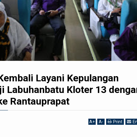
 Kembali Layani Kepulangan
i Labuhanbatu Kloter 13 denga
 ke Rantauprapat
A
+
A
-
Print
Em