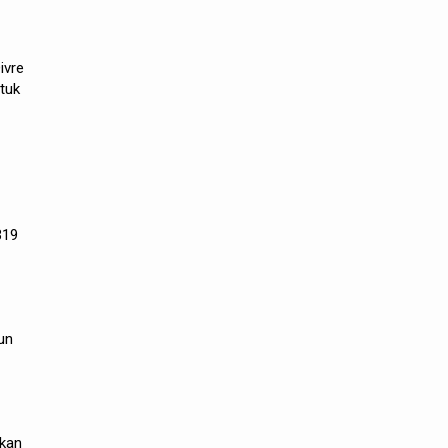
ivre
tuk
319
un
ukan