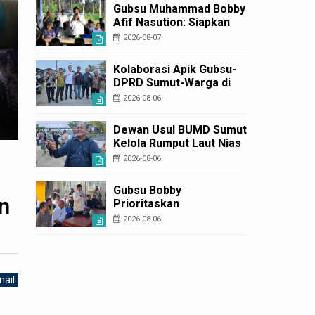
Usulan BKP 2027
Gubsu Muhammad Bobby
Afif Nasution: Siapkan
Rumah Produksi Kelapa
2026-08-07
di Nias Utara
Kolaborasi Apik Gubsu-
DPRD Sumut-Warga di
Nias Utara: Jalan Rusak
2026-08-06
Puluhan Tahun Akhirnya
Diperbaiki
Dewan Usul BUMD Sumut
Kelola Rumput Laut Nias
Utara dari Hulu ke Hilir
2026-08-06
Gubsu Bobby
n
Prioritaskan
Infrastruktur Nias Utara,
2026-08-06
Jalan Penggerak
Ekonomi Mulai Dibenahi
ail