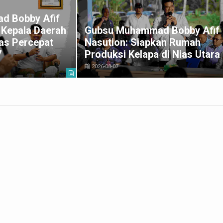
d Bobby Afif
a Kepala Daerah
Gubsu Muhammad Bobby Afif
as Percepat
Nasution: Siapkan Rumah
7
Produksi Kelapa di Nias Utara
2026-08-07