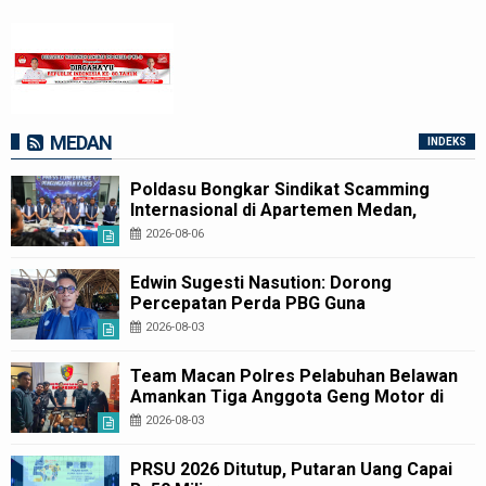
MEDAN
INDEKS
Poldasu Bongkar Sindikat Scamming
Internasional di Apartemen Medan,
Korban Rugi Rp6,7 Miliar
2026-08-06
Edwin Sugesti Nasution: Dorong
Percepatan Perda PBG Guna
Penyederhanaan Layanan Cepat dan
2026-08-03
Murah
Team Macan Polres Pelabuhan Belawan
Amankan Tiga Anggota Geng Motor di
Marelan Pasar 9
2026-08-03
PRSU 2026 Ditutup, Putaran Uang Capai