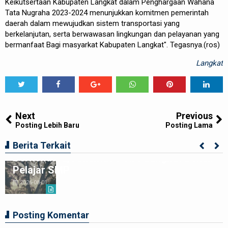
Keikutsertaan Kabupaten Langkat dalam Penghargaan Wahana
Tata Nugraha 2023-2024 menunjukkan komitmen pemerintah
daerah dalam mewujudkan sistem transportasi yang
berkelanjutan, serta berwawasan lingkungan dan pelayanan yang
bermanfaat Bagi masyarkat Kabupaten Langkat". Tegasnya.(ros)
Langkat
Tweet
Share
Share
Share
Share
Share
0
Next
Previous
Posting Lebih Baru
Posting Lama
Ciptakan Generasi Muda Tertib
Berita Terkait
Berkendara,Satlantas Polre Langkat Bekali
Pelajar SMP
2026-08-01
Posting Komentar