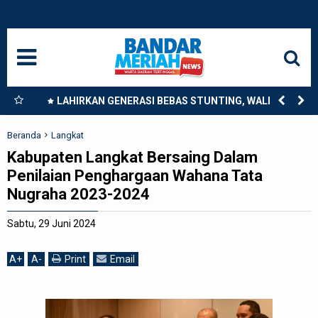
HOME
NASIONAL
SUMUT
nkan
LAHIRKAN GENERASI BEBAS STUNTING, WALI KOTA
9
TEBING TINGGI DORONG OPTIMALISASI SP3 CATIN
MEDAN
Beranda
Langkat
Kabupaten Langkat Bersaing Dalam
LANGKAT
Penilaian Penghargaan Wahana Tata
Nugraha 2023-2024
ACEH
Sabtu, 29 Juni 2024
BISNIS
A
+
A
-
Print
Email
EDUKASI
ADVETORIAL