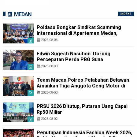
MEDAN
INDEKS
Poldasu Bongkar Sindikat Scamming
Internasional di Apartemen Medan,
Korban Rugi Rp6,7 Miliar
2026-08-06
Edwin Sugesti Nasution: Dorong
Percepatan Perda PBG Guna
Penyederhanaan Layanan Cepat dan
2026-08-03
Murah
Team Macan Polres Pelabuhan Belawan
Amankan Tiga Anggota Geng Motor di
Marelan Pasar 9
2026-08-03
PRSU 2026 Ditutup, Putaran Uang Capai
Rp50 Miliar
2026-08-02
Penutupan Indonesia Fashion Week 2026,