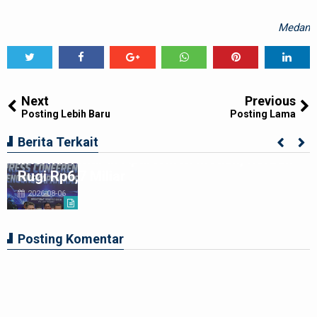
Medan
Tweet
Share
Share
Share
Share
Share
0
Next
Previous
Posting Lebih Baru
Posting Lama
Poldasu Bongkar Sindikat Scamming
Berita Terkait
Internasional di Apartemen Medan, Korban
Rugi Rp6,7 Miliar
2026-08-06
Posting Komentar