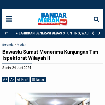
HOME
NASIONAL
SUMUT
nkan
LAHIRKAN GENERASI BEBAS STUNTING, WALI KOTA
9
TEBING TINGGI DORONG OPTIMALISASI SP3 CATIN
MEDAN
Beranda
Medan
Bawaslu Sumut Menerima Kunjungan Tim
LANGKAT
Ispektorat Wilayah II
ACEH
Senin, 24 Juni 2024
BISNIS
A
+
A
-
Print
Email
EDUKASI
ADVETORIAL