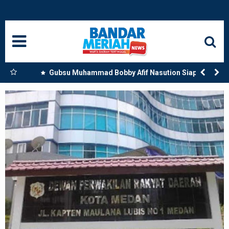
HOME
NASIONAL
SUMUT
engan
Gubsu Muhammad Bobby Afif Nasution Siapkan
Beasiswa Perkuat SDM Kesehatan Kepulauan Nias
MEDAN
LANGKAT
ACEH
BISNIS
EDUKASI
ADVETORIAL