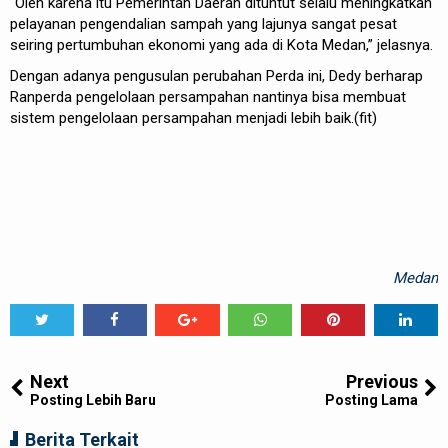
“Oleh karena itu Pemerintah Daerah dituntut selalu meningkatkan
pelayanan pengendalian sampah yang lajunya sangat pesat
seiring pertumbuhan ekonomi yang ada di Kota Medan,” jelasnya.
Dengan adanya pengusulan perubahan Perda ini, Dedy berharap
Ranperda pengelolaan persampahan nantinya bisa membuat
sistem pengelolaan persampahan menjadi lebih baik.(fit)
Medan
Tweet
Share
Share
Share
Share
Share
0
Next
Previous
Posting Lebih Baru
Posting Lama
Berita Terkait