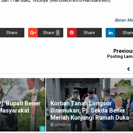
dan 1 rak buku,” rincinya. (Rel/Diskominfo/Hamdani/ken)
Bener Me
Share
Share
Share
Shar
0
Previou
Posting Lam
j. Bupati Bener
Korban Tanah Longsor
Masyarakat
Ditemukan, Pj. Sekda Bener
Meriah Kunjungi Rumah Duka
2025-01-10