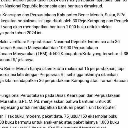
an Nasional Republik Indonesia atas bantuan dimaksud.
 Kearsipan dan Perpustakaan Kabupaten Bener Meriah, Sukur, S.Pd.
egiatan sosialisasi ini juga dikuti oleh 30 Reje Kampung dan Pengel
 yang akan mendapatkan bantuan 1.000 buku untuk koleksi
 pada tahun 2024 ini.
elalui verifikasi Perpustakaan Nasional Republik Indonesia ada 30
aman Bacaan Masyarakat dari 10.000 Perpustakaan
caan Masyarakat (TBM) di 500 Kabupaten/Kota yang tersebar di 3
snas RI,” jelasnya.
a Bener Meriah hanya diberi kuota maksimal 15 perpustakaan, tapi
ordinasi kita dengan Perpusnas RI, sehingga akhirnya diberikan
gga kita mendapatkan 30 perpustakaan Kampung atau Taman Bacaan
 Fungsional Perustakaan pada Dinas Kearsipan dan Perpustakaan
Mursaha, S.Pt., M. Pd. menjelaskan bahwa bantuan untuk 30
erpeluang untuk mendapatkan bantuan paket 1 unit komputer.
er, 1 rak buku, modem, paket data, 75 judul/150 eksemplar buku
00 buku bermutu untuk anak-anak atau paket lainnya 1.000 buku