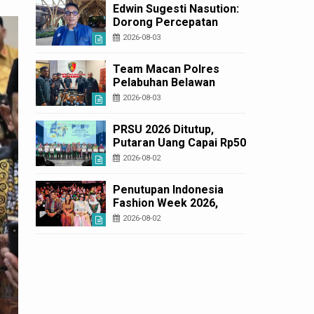
Korban Rugi Rp6,7 Miliar
Edwin Sugesti Nasution:
Dorong Percepatan
Perda PBG Guna
2026-08-03
Penyederhanaan
Layanan Cepat dan
Team Macan Polres
Murah
Pelabuhan Belawan
Amankan Tiga Anggota
2026-08-03
Geng Motor di Marelan
Pasar 9
PRSU 2026 Ditutup,
Putaran Uang Capai Rp50
Miliar
2026-08-02
Penutupan Indonesia
Fashion Week 2026,
Bobby Nasution: Sumut
2026-08-02
Siap Jadi Pusat Fashion
Indonesia Lewat Wastra