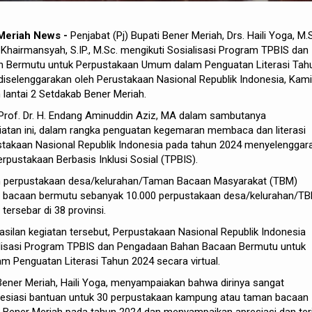
Meriah News -
Penjabat (Pj) Bupati Bener Meriah, Drs. Haili Yoga, M.S
 Khairmansyah, S.IP., M.Sc. mengikuti Sosialisasi Program TPBIS dan
 Bermutu untuk Perpustakaan Umum dalam Penguatan Literasi Tah
 diselenggarakan oleh Perustakaan Nasional Republik Indonesia, Kam
lantai 2 Setdakab Bener Meriah.
 Prof. Dr. H. Endang Aminuddin Aziz, MA dalam sambutanya
atan ini, dalam rangka penguatan kegemaran membaca dan literasi
takaan Nasional Republik Indonesia pada tahun 2024 menyelenggar
pustakaan Berbasis Inklusi Sosial (TPBIS).
an perpustakaan desa/kelurahan/Taman Bacaan Masyarakat (TBM)
 bacaan bermutu sebanyak 10.000 perpustakaan desa/kelurahan/TB
ersebar di 38 provinsi.
ilan kegiatan tersebut, Perpustakaan Nasional Republik Indonesia
lisasi Program TPBIS dan Pengadaan Bahan Bacaan Bermutu untuk
 Penguatan Literasi Tahun 2024 secara virtual.
 Bener Meriah, Haili Yoga, menyampaiakan bahwa dirinya sangat
siasi bantuan untuk 30 perpustakaan kampung atau taman bacaan
 Bener Meriah pada tahun 2024 dan menyampaikan apresiasi dan te