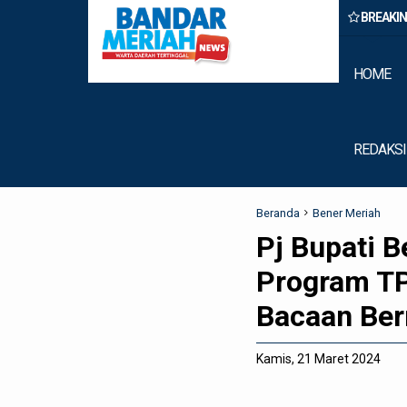
BREAKI
n Belawan Amankan Tiga Anggota Geng Motor di Marelan Pasar 9
HOME
REDAKSI
Beranda
Bener Meriah
Pj Bupati B
Program T
Bacaan Be
Kamis, 21 Maret 2024