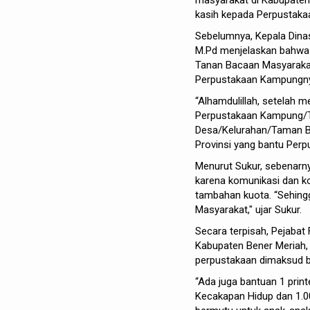
kasih kepada Perpustaka
Sebelumnya, Kepala Dinas
M.Pd menjelaskan bahwa k
Tanan Bacaan Masyarakat
Perpustakaan Kampungnya
“Alhamdulillah, setelah m
Perpustakaan Kampung/T
Desa/Kelurahan/Taman Ba
Provinsi yang bantu Perpu
Menurut Sukur, sebenarny
karena komunikasi dan ko
tambahan kuota. “Sehin
Masyarakat," ujar Sukur.
Secara terpisah, Pejabat
Kabupaten Bener Meriah, 
perpustakaan dimaksud b
“Ada juga bantuan 1 print
Kecakapan Hidup dan 1.0