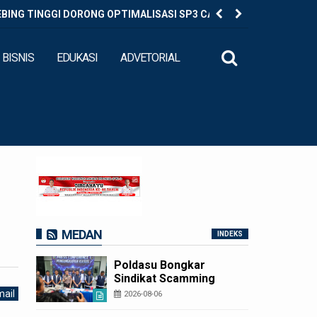
EBING TINGGI DORONG OPTIMALISASI SP3 CATIN
Diduga Ed
BISNIS
EDUKASI
ADVETORIAL
MEDAN
INDEKS
Poldasu Bongkar
Sindikat Scamming
Internasional di
ail
2026-08-06
Apartemen Medan,