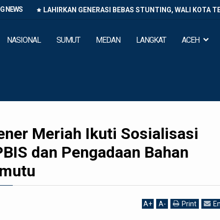
NG NEWS
LAHIRKAN GENERASI BEBAS STUNTING, WALI KOTA T
NASIONAL
SUMUT
MEDAN
LANGKAT
ACEH
ener Meriah Ikuti Sosialisasi
PBIS dan Pengadaan Bahan
rmutu
A
+
A
-
Print
Em