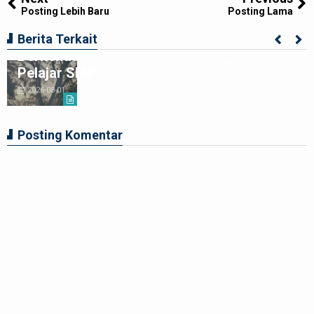
Posting Lebih Baru
Posting Lama
Ciptakan Generasi Muda Tertib
Berita Terkait
Berkendara,Satlantas Polre Langkat Bekali
Pelajar SMP
2026-08-01
Posting Komentar