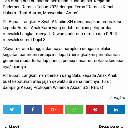
134 orang dari 80 daerah pemilihan di Indonesia. Kegiatan
Parlemen Remaja Tahun 2023 dengan Tema "Remaja Kenal
Hukum : Taat Aturan, Masyarakat Aman".
Plt Bupati Langkat H.Syah Afandin SH mengucapkan terimakasi
kepada Anak - Anak Kami yang sudah menjadi pelopor dan
mewakili Langkat menjadi Dewan parlemen remaja dari DPR RI
mewakili sumut Dapil 3.
"Saya merasa bangga, dan saya harapkan dengan melalui
kegiatan parlemen remaja ini dapat meningkatkan pemahaman
generasi muda terhadap prinsip prinsip dasar demokrasi kedepan
nya," ujarnya.
Plt Bupati Langkat memberikan uang Saku kepada Anak Anak
buat kebutuhan atau jajan sewaktu di sana nantinya. Turut
dampingi Kabag Prokopim Winanda Akbar, S.STP.(ros)
Langkat
Tweet
Share
Share
Share
Share
Share
0
Next
Previous