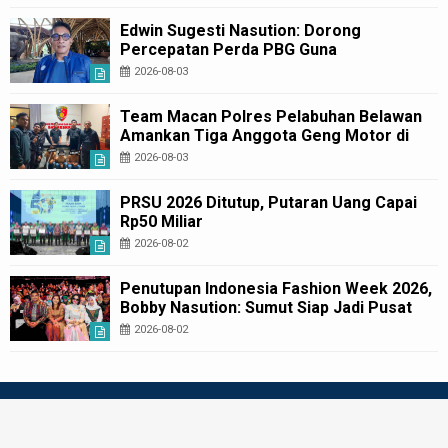
Edwin Sugesti Nasution: Dorong
Percepatan Perda PBG Guna
Penyederhanaan Layanan Cepat dan
2026-08-03
Murah
Team Macan Polres Pelabuhan Belawan
Amankan Tiga Anggota Geng Motor di
Marelan Pasar 9
2026-08-03
PRSU 2026 Ditutup, Putaran Uang Capai
Rp50 Miliar
2026-08-02
Penutupan Indonesia Fashion Week 2026,
Bobby Nasution: Sumut Siap Jadi Pusat
Fashion Indonesia Lewat Wastra
2026-08-02
BANDARMERIAHNEWS.COM
|
REDAKSI