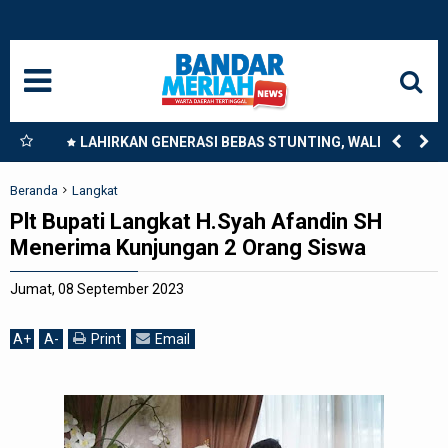
HOME
NASIONAL
SUMUT
nkan
LAHIRKAN GENERASI BEBAS STUNTING, WALI KOTA
9
TEBING TINGGI DORONG OPTIMALISASI SP3 CATIN
MEDAN
Beranda
Langkat
Plt Bupati Langkat H.Syah Afandin SH
LANGKAT
Menerima Kunjungan 2 Orang Siswa
ACEH
Jumat, 08 September 2023
BISNIS
A
+
A
-
Print
Email
EDUKASI
ADVETORIAL