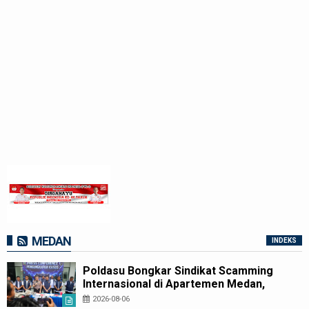
MEDAN
INDEKS
Poldasu Bongkar Sindikat Scamming
Internasional di Apartemen Medan,
Korban Rugi Rp6,7 Miliar
2026-08-06