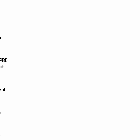
un
APBD
ut
kab
n-
.