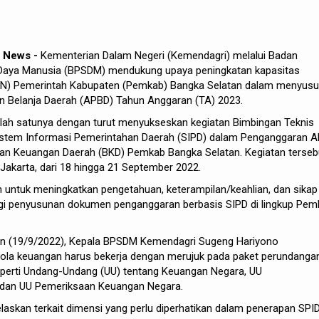
h News -
Kementerian Dalam Negeri (Kemendagri) melalui Badan
ya Manusia (BPSDM) mendukung upaya peningkatan kapasitas
ASN) Pemerintah Kabupaten (Pemkab) Bangka Selatan dalam menyus
 Belanja Daerah (APBD) Tahun Anggaran (TA) 2023.
alah satunya dengan turut menyukseskan kegiatan Bimbingan Teknis
istem Informasi Pemerintahan Daerah (SIPD) dalam Penganggaran 
dan Keuangan Daerah (BKD) Pemkab Bangka Selatan. Kegiatan terseb
 Jakarta, dari 18 hingga 21 September 2022.
n untuk meningkatkan pengetahuan, keterampilan/keahlian, dan sikap
i penyusunan dokumen penganggaran berbasis SIPD di lingkup Pem
n (19/9/2022), Kepala BPSDM Kemendagri Sugeng Hariyono
ola keuangan harus bekerja dengan merujuk pada paket perundanga
seperti Undang-Undang (UU) tentang Keuangan Negara, UU
 dan UU Pemeriksaan Keuangan Negara.
elaskan terkait dimensi yang perlu diperhatikan dalam penerapan SPID