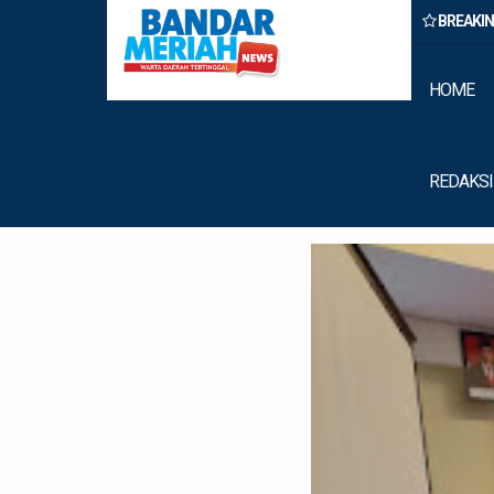
BREAKI
n Belawan Amankan Tiga Anggota Geng Motor di Marelan Pasar 9
HOME
REDAKSI