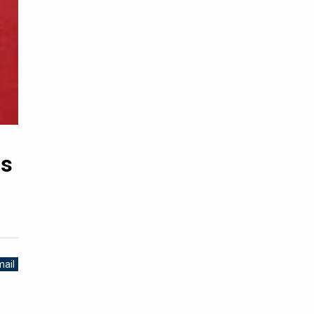
as
ail