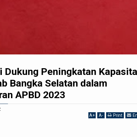
 Dukung Peningkatan Kapasit
b Bangka Selatan dalam
ran APBD 2023
2
A
+
A
-
Print
Em