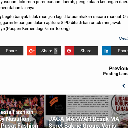
penyusunan dokumen perencanaan daerah, pengelolaan keuangan daer
erintahan lainnya.
 begitu banyak tidak mungkin lagi ditatausahakan secara manual. Ol
ggaran keuangan dalam aplikasi SIPD dihadirkan untuk menjawab
rnya.(Puspen Kemendagri/amir torong)
Nasi
Share
Share
Share
Shar
0
Previou
Posting Lam
esia Fashion
y Nasution:
JAGA MARWAH Desak MA
 Pusat Fashion
Seret Bakrie Group, Vonis