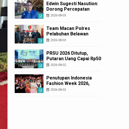
Korban Rugi Rp6,7 Miliar
Edwin Sugesti Nasution:
Dorong Percepatan
Perda PBG Guna
2026-08-03
Penyederhanaan
Layanan Cepat dan
Team Macan Polres
Murah
Pelabuhan Belawan
Amankan Tiga Anggota
2026-08-03
Geng Motor di Marelan
Pasar 9
PRSU 2026 Ditutup,
Putaran Uang Capai Rp50
Miliar
2026-08-02
Penutupan Indonesia
Fashion Week 2026,
Bobby Nasution: Sumut
2026-08-02
Siap Jadi Pusat Fashion
Indonesia Lewat Wastra