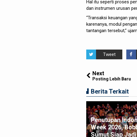
Hal itu seperti proses 
dan instrumen urusan pem
“Transaksi keuangan yang
karenanya, modul pengan
tantangan tersebut,” uja
Tweet
Next
Posting Lebih Baru
Berita Terkait
Penutupan Indon
tua DPRD Medan Wong Chun
Week 2026, Bobb
n: Media Harus Kuat Lawan
Sumut Siap Jadi