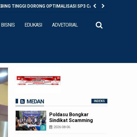
EBING TINGGI DORONG OPTIMALISASI SP3 CATIN
Diduga Ed
BISNIS
EDUKASI
ADVETORIAL
MEDAN
INDEKS
Poldasu Bongkar
Sindikat Scamming
Internasional di
2026-08-06
Apartemen Medan,