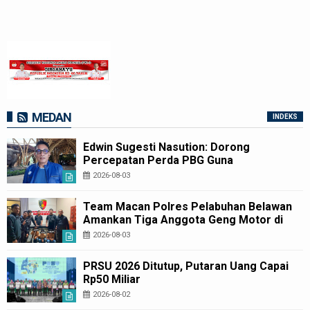
MEDAN
INDEKS
Edwin Sugesti Nasution: Dorong
Percepatan Perda PBG Guna
Penyederhanaan Layanan Cepat dan
2026-08-03
Murah
Team Macan Polres Pelabuhan Belawan
Amankan Tiga Anggota Geng Motor di
Marelan Pasar 9
2026-08-03
PRSU 2026 Ditutup, Putaran Uang Capai
Rp50 Miliar
2026-08-02