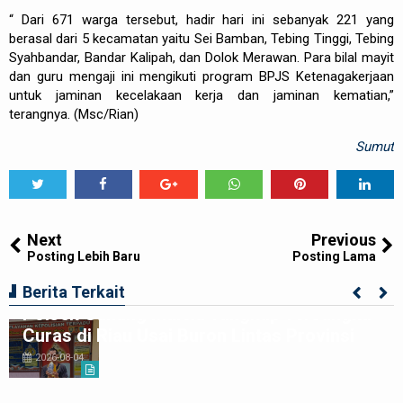
“ Dari 671 warga tersebut, hadir hari ini sebanyak 221 yang
berasal dari 5 kecamatan yaitu Sei Bamban, Tebing Tinggi, Tebing
Syahbandar, Bandar Kalipah, dan Dolok Merawan. Para bilal mayit
dan guru mengaji ini mengikuti program BPJS Ketenagakerjaan
untuk jaminan kecelakaan kerja dan jaminan kematian,”
terangnya. (Msc/Rian)
Sumut
Tweet
Share
Share
Share
Share
Share
0
Next
Previous
Posting Lebih Baru
Posting Lama
Tim Jatanras Polres Simalungun Bersama
Berita Terkait
Polsek Gunung Malela Tangkap Tersangka
Curas di Riau Usai Buron Lintas Provinsi
2026-08-04