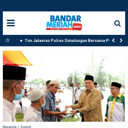
HOME
NASIONAL
SUMUT
rong
Tim Jatanras Polres Simalungun Bersama Polsek
dan
Gunung Malela Tangkap Tersangka Curas di Riau Usai
MEDAN
Buron Lintas Provinsi
LANGKAT
ACEH
BISNIS
EDUKASI
ADVETORIAL
Beranda
Sumut