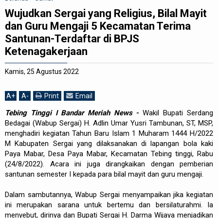
Wujudkan Sergai yang Religius, Bilal Mayit
REDAKSI
dan Guru Mengaji 5 Kecamatan Terima
Santunan-Terdaftar di BPJS
Ketenagakerjaan
Kamis, 25 Agustus 2022
A
+
A
-
Print
Email
Tebing Tinggi I Bandar Meriah News
-
Wakil Bupati Serdang
Bedagai (Wabup Sergai) H. Adlin Umar Yusri Tambunan, ST, MSP,
menghadiri kegiatan Tahun Baru Islam 1 Muharam 1444 H/2022
M Kabupaten Sergai yang dilaksanakan di lapangan bola kaki
Paya Mabar, Desa Paya Mabar, Kecamatan Tebing tinggi, Rabu
(24/8/2022). Acara ini juga dirangkaikan dengan pemberian
santunan semester I kepada para bilal mayit dan guru mengaji.
Dalam sambutannya, Wabup Sergai menyampaikan jika kegiatan
ini merupakan sarana untuk bertemu dan bersilaturahmi. Ia
menyebut, dirinya dan Bupati Sergai H. Darma Wijaya menjadikan