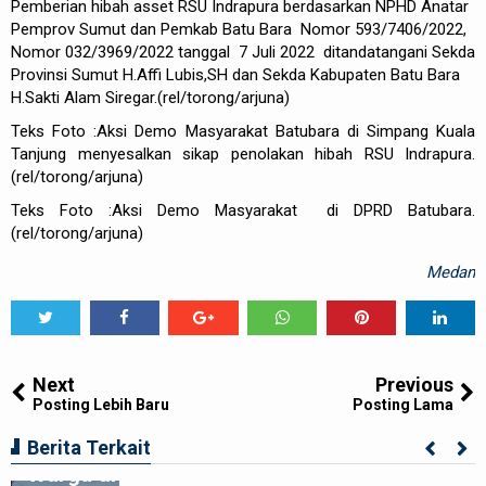
Pemberian hibah asset RSU Indrapura berdasarkan NPHD Anatar
Pemprov Sumut dan Pemkab Batu Bara Nomor 593/7406/2022,
Nomor 032/3969/2022 tanggal 7 Juli 2022 ditandatangani Sekda
Provinsi Sumut H.Affi Lubis,SH dan Sekda Kabupaten Batu Bara
H.Sakti Alam Siregar.(rel/torong/arjuna)
Teks Foto :Aksi Demo Masyarakat Batubara di Simpang Kuala
Tanjung menyesalkan sikap penolakan hibah RSU Indrapura.
(rel/torong/arjuna)
Teks Foto :Aksi Demo Masyarakat di DPRD Batubara.
(rel/torong/arjuna)
Medan
Tweet
Share
Share
Share
Share
Share
0
Next
Previous
Posting Lebih Baru
Posting Lama
Kolaborasi Apik Gubsu-DPRD Sumut-
Berita Terkait
Warga di Nias Utara: Jalan Rusak Puluhan