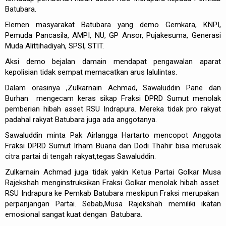
Batubara.
Elemen masyarakat Batubara yang demo Gemkara, KNPI,
Pemuda Pancasila, AMPI, NU, GP Ansor, Pujakesuma, Generasi
Muda Alittihadiyah, SPSI, STIT.
Aksi demo bejalan damain mendapat pengawalan aparat
kepolisian tidak sempat memacatkan arus lalulintas.
Dalam orasinya ,Zulkarnain Achmad, Sawaluddin Pane dan
Burhan mengecam keras sikap Fraksi DPRD Sumut menolak
pemberian hibah asset RSU Indrapura. Mereka tidak pro rakyat
padahal rakyat Batubara juga ada anggotanya.
Sawaluddin minta Pak Airlangga Hartarto mencopot Anggota
Fraksi DPRD Sumut Irham Buana dan Dodi Thahir bisa merusak
citra partai di tengah rakyat,tegas Sawaluddin.
Zulkarnain Achmad juga tidak yakin Ketua Partai Golkar Musa
Rajekshah menginstruksikan Fraksi Golkar menolak hibah asset
RSU Indrapura ke Pemkab Batubara meskipun Fraksi merupakan
perpanjangan Partai. Sebab,Musa Rajekshah memiliki ikatan
emosional sangat kuat dengan Batubara.