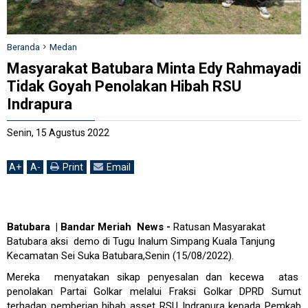
REDAKSI
Beranda
Medan
Masyarakat Batubara Minta Edy Rahmayadi
Tidak Goyah Penolakan Hibah RSU
Indrapura
Senin, 15 Agustus 2022
A
+
A
-
Print
Email
Batubara | Bandar Meriah News -
Ratusan Masyarakat
Batubara aksi demo di Tugu Inalum Simpang Kuala Tanjung
Kecamatan Sei Suka Batubara,Senin (15/08/2022).
Mereka menyatakan sikap penyesalan dan kecewa atas
penolakan Partai Golkar melalui Fraksi Golkar DPRD Sumut
terhadap pemberian hibah asset RSU Indrapura kepada Pemkab