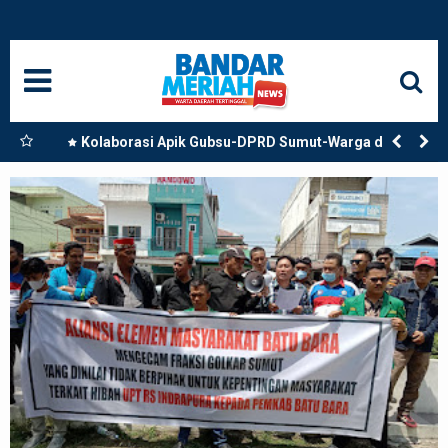
HOME
NASIONAL
SUMUT
olsek
Kolaborasi Apik Gubsu-DPRD Sumut-Warga di Nias
 Usai
Utara: Jalan Rusak Puluhan Tahun Akhirnya Diperbaiki
MEDAN
LANGKAT
ACEH
BISNIS
EDUKASI
ADVETORIAL