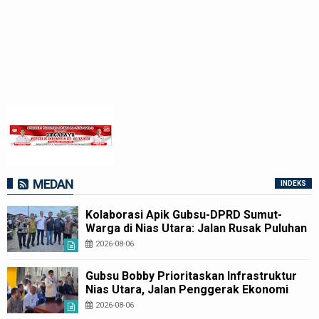
MEDAN
INDEKS
Kolaborasi Apik Gubsu-DPRD Sumut-
Warga di Nias Utara: Jalan Rusak Puluhan
Tahun Akhirnya Diperbaiki
2026-08-06
Gubsu Bobby Prioritaskan Infrastruktur
Nias Utara, Jalan Penggerak Ekonomi
Mulai Dibenahi
2026-08-06