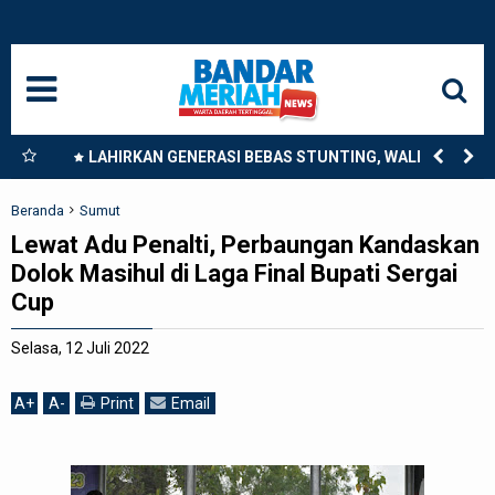
HOME
NASIONAL
SUMUT
nkan
LAHIRKAN GENERASI BEBAS STUNTING, WALI KOTA
9
TEBING TINGGI DORONG OPTIMALISASI SP3 CATIN
MEDAN
Beranda
Sumut
Lewat Adu Penalti, Perbaungan Kandaskan
LANGKAT
Dolok Masihul di Laga Final Bupati Sergai
Cup
ACEH
Selasa, 12 Juli 2022
BISNIS
A
+
A
-
Print
Email
EDUKASI
ADVETORIAL