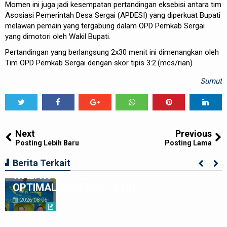
Momen ini juga jadi kesempatan pertandingan eksebisi antara tim
Asosiasi Pemerintah Desa Sergai (APDESI) yang diperkuat Bupati
melawan pemain yang tergabung dalam OPD Pemkab Sergai
yang dimotori oleh Wakil Bupati.
Pertandingan yang berlangsung 2x30 menit ini dimenangkan oleh
Tim OPD Pemkab Sergai dengan skor tipis 3:2.(mcs/rian)
Sumut
Tweet
Share
Share
Share
Share
Share
0
Next
Previous
Posting Lebih Baru
Posting Lama
LAHIRKAN GENERASI BEBAS STUNTING,
Berita Terkait
WALI KOTA TEBING TINGGI DORONG
OPTIMALISASI SP3 CATIN
2026-08-06