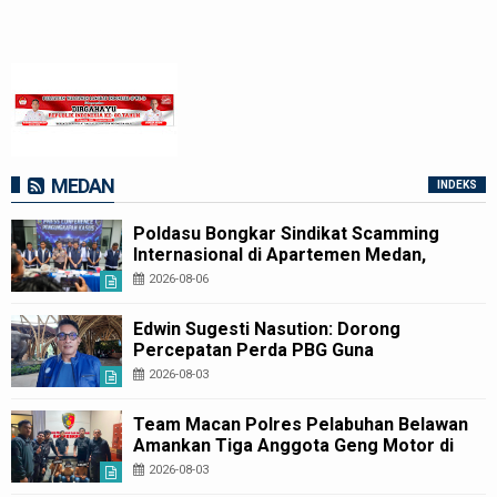
MEDAN
INDEKS
Poldasu Bongkar Sindikat Scamming
Internasional di Apartemen Medan,
Korban Rugi Rp6,7 Miliar
2026-08-06
Edwin Sugesti Nasution: Dorong
Percepatan Perda PBG Guna
Penyederhanaan Layanan Cepat dan
2026-08-03
Murah
Team Macan Polres Pelabuhan Belawan
Amankan Tiga Anggota Geng Motor di
Marelan Pasar 9
2026-08-03