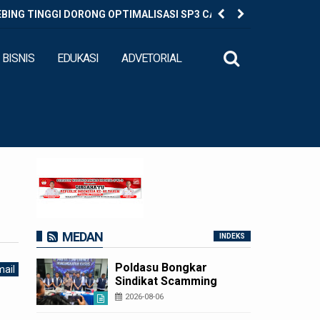
EBING TINGGI DORONG OPTIMALISASI SP3 CATIN
Diduga Ed
BISNIS
EDUKASI
ADVETORIAL
MEDAN
INDEKS
Poldasu Bongkar
ail
Sindikat Scamming
Internasional di
2026-08-06
Apartemen Medan,