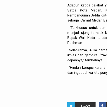
Adapun ketiga pejabat y
Setda Kota Medan. Ke
Pembangunan Setda Kota
sebagai Camat Medan Ba
“Terkhusus untuk cama
menjadi ujung tombak k
Bapak Wali Kota, terut
Rachman.
Selanjutnya, Aulia berp
ikhlas dan gembira. “Ya
depannya,” tambahnya.
“Hindari korupsi karena 
dan ingat bahwa kita punya
Tweet