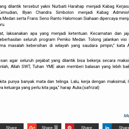
ang dilantik tersebut yakni Nurbaiti Harahap menjadi Kabag Kerja
mudian, Illyan Chandra Simbolon menjadi Kabag Administ
 Medan serta Frans Seno Ranto Halomoan Siahaan dipercaya menj
ru.
t, laksanakan apa yang menjadi ketentuan. Kecamatan dan jaj
eberhasilan seluruh program Pemko Medan. Tolong jalankan visi 
ama masalah kebersihan di wilayah yang saudara pimpin,” kata A
esan agar seluruh pejabat yang dilantik bisa bekerja secara maksi
kinlah, Allah SWT, Tuhan YME akan memberi balasan yang lebih bai
kita punya banyak mata dan telinga. Lalu, kerja dengan maksimal, l
 keluarga yang perlu kita jaga,” harap Aulia.(safrizal)
Me
Share
Share
Share
Shar
0