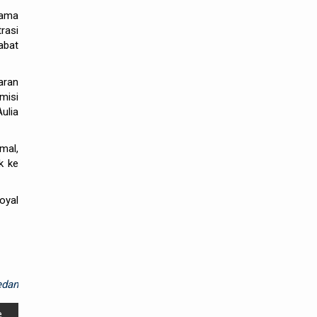
sama
rasi
abat
aran
misi
ulia
mal,
k ke
oyal
dan
e