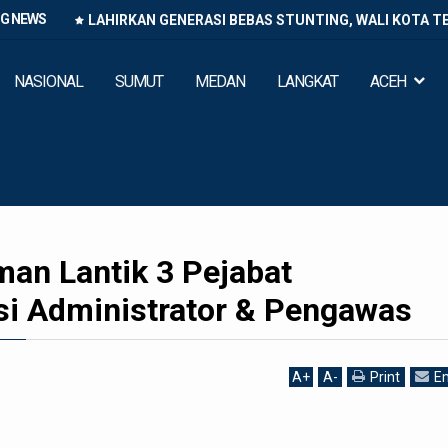
NG NEWS
LAHIRKAN GENERASI BEBAS STUNTING, WALI KOTA T
NASIONAL
SUMUT
MEDAN
LANGKAT
ACEH
man Lantik 3 Pejabat
si Administrator & Pengawas
A
+
A
-
Print
Em