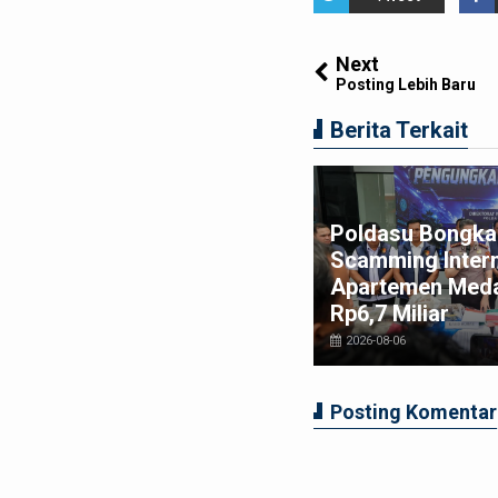
Next
Posting Lebih Baru
Berita Terkait
Poldasu Bongkar
misi I DPRD Medan Dukung
Scamming Intern
nuh Langkah Tegas APH
Apartemen Meda
zia Narkoba di THM
Rp6,7 Miliar
026-08-02
2026-08-06
Posting Komentar