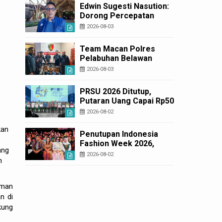
Korban Rugi Rp6,7 Miliar
Edwin Sugesti Nasution:
Dorong Percepatan
Perda PBG Guna
2026-08-03
Penyederhanaan
Layanan Cepat dan
Team Macan Polres
Murah
Pelabuhan Belawan
Amankan Tiga Anggota
2026-08-03
Geng Motor di Marelan
Pasar 9
PRSU 2026 Ditutup,
Putaran Uang Capai Rp50
Miliar
2026-08-02
kan
Penutupan Indonesia
Fashion Week 2026,
ang
Bobby Nasution: Sumut
2026-08-02
n
Siap Jadi Pusat Fashion
Indonesia Lewat Wastra
hman
n di
kung