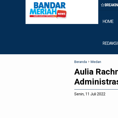
BREAKI
n Belawan Amankan Tiga Anggota Geng Motor di Marelan Pasar 9
HOME
REDAKSI
Beranda
Medan
Aulia Rach
Administra
Senin, 11 Juli 2022