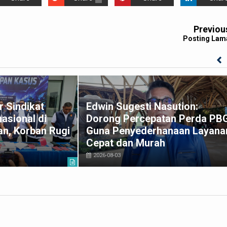
Previou
Posting Lam
 Sindikat
Edwin Sugesti Nasution:
asional di
Dorong Percepatan Perda PB
n, Korban Rugi
Guna Penyederhanaan Layana
Cepat dan Murah
2026-08-03