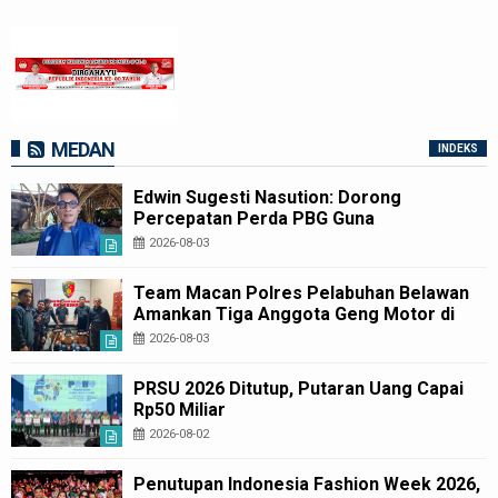
MEDAN
INDEKS
Edwin Sugesti Nasution: Dorong
Percepatan Perda PBG Guna
Penyederhanaan Layanan Cepat dan
2026-08-03
Murah
Team Macan Polres Pelabuhan Belawan
Amankan Tiga Anggota Geng Motor di
Marelan Pasar 9
2026-08-03
PRSU 2026 Ditutup, Putaran Uang Capai
Rp50 Miliar
2026-08-02
Penutupan Indonesia Fashion Week 2026,