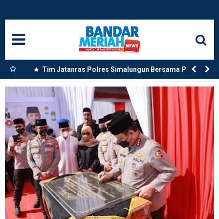
HOME
NASIONAL
SUMUT
rong
Tim Jatanras Polres Simalungun Bersama Polsek
dan
Gunung Malela Tangkap Tersangka Curas di Riau Usai
MEDAN
Buron Lintas Provinsi
LANGKAT
ACEH
BISNIS
EDUKASI
ADVETORIAL