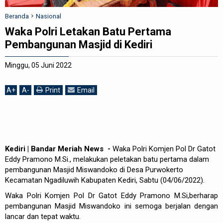
REDAKSI
Beranda
Nasional
Waka Polri Letakan Batu Pertama
Pembangunan Masjid di Kediri
Minggu, 05 Juni 2022
A
+
A
-
Print
Email
Kediri | Bandar Meriah News -
Waka Polri Komjen Pol Dr Gatot
Eddy Pramono M.Si., melakukan peletakan batu pertama dalam
pembangunan Masjid Miswandoko di Desa Purwokerto
Kecamatan Ngadiluwih Kabupaten Kediri, Sabtu (04/06/2022).
Waka Polri Komjen Pol Dr Gatot Eddy Pramono M.Si,berharap
pembangunan Masjid Miswandoko ini semoga berjalan dengan
lancar dan tepat waktu.