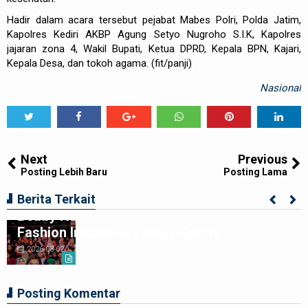
Hadir dalam acara tersebut pejabat Mabes Polri, Polda Jatim,
Kapolres Kediri AKBP Agung Setyo Nugroho S.I.K, Kapolres
jajaran zona 4, Wakil Bupati, Ketua DPRD, Kepala BPN, Kajari,
Kepala Desa, dan tokoh agama. (fit/panji)
Nasional
Tweet
Share
Share
Share
Share
Share
0
Next
Previous
Posting Lebih Baru
Posting Lama
Penutupan Indonesia Fashion Week 2026,
Berita Terkait
Bobby Nasution: Sumut Siap Jadi Pusat
Fashion Indonesia Lewat Wastra
2026-08-02
Posting Komentar