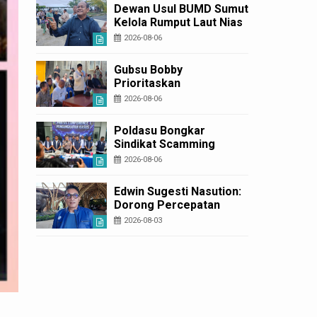
Diperbaiki
Dewan Usul BUMD Sumut
Kelola Rumput Laut Nias
Utara dari Hulu ke Hilir
2026-08-06
Gubsu Bobby
Prioritaskan
Infrastruktur Nias Utara,
2026-08-06
Jalan Penggerak
Ekonomi Mulai Dibenahi
Poldasu Bongkar
Sindikat Scamming
Internasional di
2026-08-06
Apartemen Medan,
Korban Rugi Rp6,7 Miliar
Edwin Sugesti Nasution:
Dorong Percepatan
Perda PBG Guna
2026-08-03
Penyederhanaan
Layanan Cepat dan
Murah