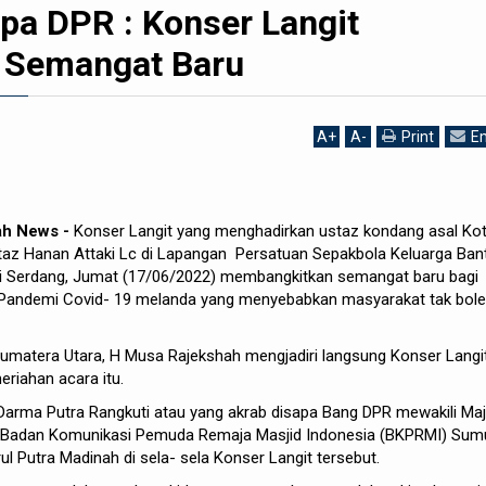
pa DPR : Konser Langit
 Semangat Baru
A
+
A
-
Print
Em
ah News -
Konser Langit yang menghadirkan ustaz kondang asal Ko
az Hanan Attaki Lc di Lapangan Persatuan Sepakbola Keluarga Ban
eli Serdang, Jumat (17/06/2022) membangkitkan semangat baru bagi
i, Pandemi Covid- 19 melanda yang menyebabkan masyarakat tak bol
Sumatera Utara, H Musa Rajekshah mengjadiri langsung Konser Langi
riahan acara itu.
 Darma Putra Rangkuti atau yang akrab disapa Bang DPR mewakili Maj
 Badan Komunikasi Pemuda Remaja Masjid Indonesia (BKPRMI) Sum
l Putra Madinah di sela- sela Konser Langit tersebut.