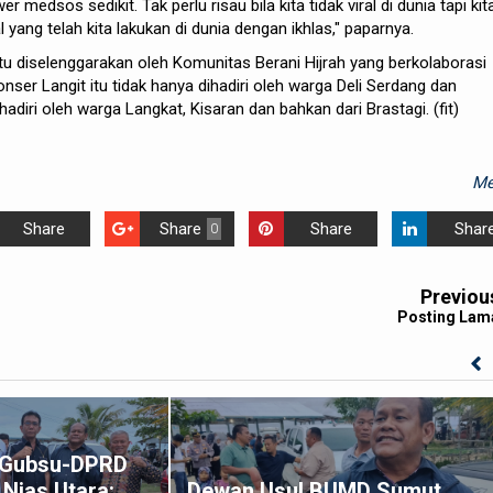
wer medsos sedikit. Tak perlu risau bila kita tidak viral di dunia tapi kit
al yang telah kita lakukan di dunia dengan ikhlas," paparnya.
itu diselenggarakan oleh Komunitas Berani Hijrah yang berkolaborasi
onser Langit itu tidak hanya dihadiri oleh warga Deli Serdang dan
hadiri oleh warga Langkat, Kisaran dan bahkan dari Brastagi. (fit)
Me
Share
Share
Share
Shar
0
Previou
Posting Lam
k Gubsu-DPRD
Nias Utara:
Dewan Usul BUMD Sumut