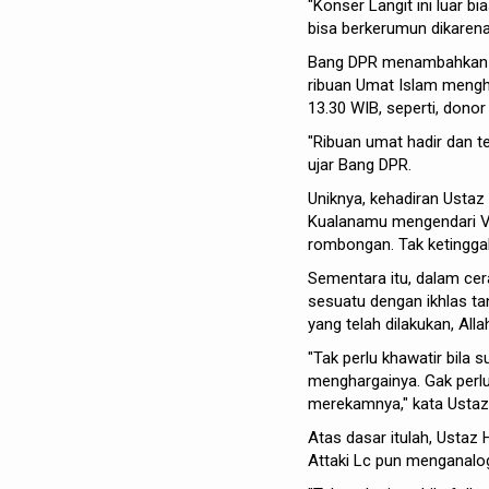
"Konser Langit ini luar 
bisa berkerumun dikaren
Bang DPR menambahkan ke
ribuan Umat Islam mengha
13.30 WIB, seperti, dono
"Ribuan umat hadir dan te
ujar Bang DPR.
Uniknya, kehadiran Ustaz
Kualanamu mengendari V
rombongan. Tak ketingg
Sementara itu, dalam ce
sesuatu dengan ikhlas ta
yang telah dilakukan, Al
"Tak perlu khawatir bila s
menghargainya. Gak perlu 
merekamnya," kata Ustaz M
Atas dasar itulah, Ustaz
Attaki Lc pun menganalogik