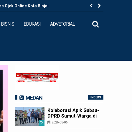
 Ojek Online Kota Binjai
Kapolres B
BISNIS
EDUKASI
ADVETORIAL
MEDAN
INDEKS
Kolaborasi Apik Gubsu-
DPRD Sumut-Warga di
Nias Utara: Jalan Rusak
2026-08-06
Puluhan Tahun Akhirnya