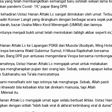
biasa yang telah membangkitkan semangat baru setelah sekian lama ti
akan pandemi Covid- 19," papar Bang DPR.
hadiran Ustaz Hanan Attaki Lc sangat dirindukan oleh umat. Terbuk
diri Konser Langit yang dirangkum dengan berbagai acara sejak puk
r darah, bazar Usaha Mikro Kecil Menengah (UMKM) dan lainnya.
ntunya menjadi bukti umat telah merindukan tabligh akbar seperti ini,
 Hanan Attaki Lc ke Lapangan PSKB dari Musola Ubudiyah, Wing Hote
espa bersama Wakil Gubernur Sumut, H Musa Rajekshah bersama
alan, Bang DPR pun antusias mengendarai Vespa bersama rombonga
ramahnya, Ustaz Hanan Attaki Lc mengajak umat untuk melakukan
npa mengharapkan pujian dari orang lain. Sebab, sekecil apapun keba
lah Subhanahu wa Ta'ala mencatatnya.
uami menafkahi istri tapi istrinya tak menghargai. Sebab, Allah pasti
khawatir bila kebaikan kita tak direkam manusia, tapi Allah
ilenial itu.
 Hanan Attaki Lc mengajak umat agar selalu berbuat ikhlas. Ustaz Ha
an dengan istilah "lebih baik viral di akhirat ketimbang viral di dunia"