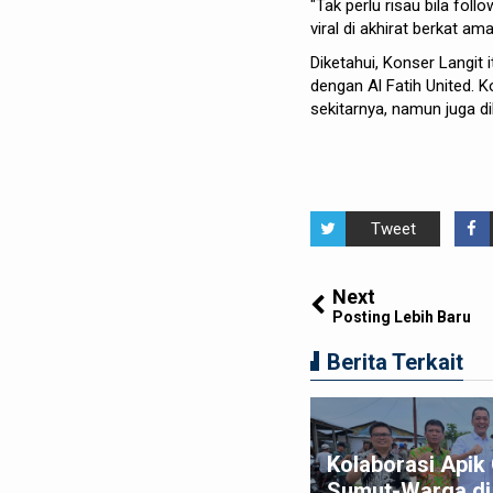
"Tak perlu risau bila follo
viral di akhirat berkat am
Diketahui, Konser Langit 
dengan Al Fatih United. K
sekitarnya, namun juga di
Tweet
Next
Posting Lebih Baru
Berita Terkait
am Macan Polres Pelabuhan
Kolaborasi Api
lawan Amankan Tiga
Sumut-Warga di 