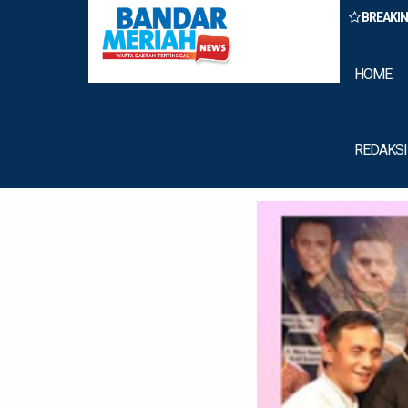
BREAKI
Binjai Amankan Dua Pengedar Narkoba Saat Patroli Malam
HOME
REDAKSI