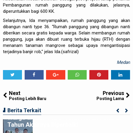
Pembangunan rumah panggung yang dilakukan, jelasnya,
diperuntukkan bagi 600 KK.
Selanjutnya, Ida menyampaikan, rumah panggung yang akan
dibangun nanti type 36. “Rumah panggung yang dibangun nanti
diberikan secara gratis kepada warga. Selain membangun rumah
panggung, juga akan dibuat ruang terbuka hijau (RTH) dengan
menanam tanaman mangrove sebagai upaya mengantisipasi
terjadinya banjir rob,” jelas Ida.(safrizal)
Medan
Tweet
Share
Share
Share
Share
Share
0
Next
Previous
Posting Lebih Baru
Posting Lama
Kolaborasi Apik Gubsu-DPRD Sumut-
Berita Terkait
Warga di Nias Utara: Jalan Rusak Puluhan
Tahun Akhirnya Diperbaiki
2026-08-06