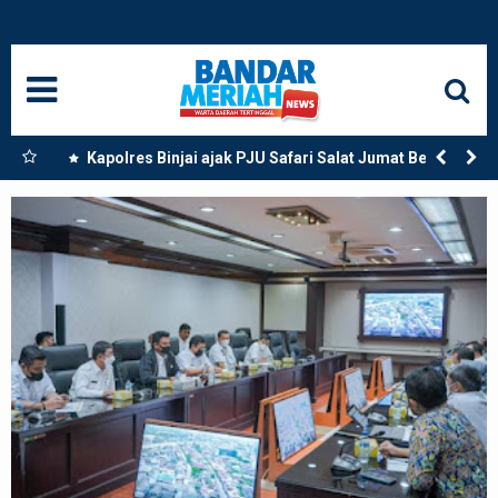
HOME
NASIONAL
SUMUT
ional
Kapolres Binjai ajak PJU Safari Salat Jumat Bersama
ar
Masyarakat di Masjid Agung Kota Binjai
MEDAN
LANGKAT
ACEH
BISNIS
EDUKASI
ADVETORIAL