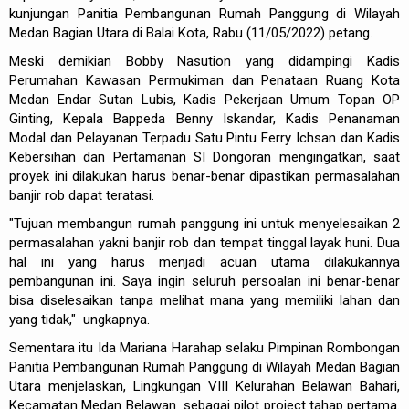
kunjungan Panitia Pembangunan Rumah Panggung di Wilayah
Medan Bagian Utara di Balai Kota, Rabu (11/05/2022) petang.
Meski demikian Bobby Nasution yang didampingi Kadis
Perumahan Kawasan Permukiman dan Penataan Ruang Kota
Medan Endar Sutan Lubis, Kadis Pekerjaan Umum Topan OP
Ginting, Kepala Bappeda Benny Iskandar, Kadis Penanaman
Modal dan Pelayanan Terpadu Satu Pintu Ferry Ichsan dan Kadis
Kebersihan dan Pertamanan SI Dongoran mengingatkan, saat
proyek ini dilakukan harus benar-benar dipastikan permasalahan
banjir rob dapat teratasi.
"Tujuan membangun rumah panggung ini untuk menyelesaikan 2
permasalahan yakni banjir rob dan tempat tinggal layak huni. Dua
hal ini yang harus menjadi acuan utama dilakukannya
pembangunan ini. Saya ingin seluruh persoalan ini benar-benar
bisa diselesaikan tanpa melihat mana yang memiliki lahan dan
yang tidak," ungkapnya.
Sementara itu Ida Mariana Harahap selaku Pimpinan Rombongan
Panitia Pembangunan Rumah Panggung di Wilayah Medan Bagian
Utara menjelaskan, Lingkungan VIII Kelurahan Belawan Bahari,
Kecamatan Medan Belawan sebagai pilot project tahap pertama.