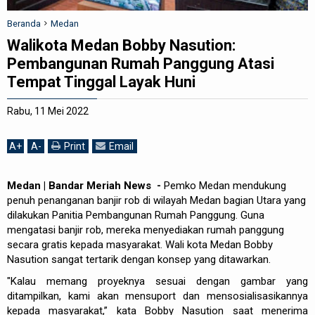
REDAKSI
Beranda
Medan
Walikota Medan Bobby Nasution:
Pembangunan Rumah Panggung Atasi
Tempat Tinggal Layak Huni
Rabu, 11 Mei 2022
A
+
A
-
Print
Email
Medan | Bandar Meriah News -
Pemko Medan mendukung
penuh penanganan banjir rob di wilayah Medan bagian Utara yang
dilakukan Panitia Pembangunan Rumah Panggung. Guna
mengatasi banjir rob, mereka menyediakan rumah panggung
secara gratis kepada masyarakat. Wali kota Medan Bobby
Nasution sangat tertarik dengan konsep yang ditawarkan.
"Kalau memang proyeknya sesuai dengan gambar yang
ditampilkan, kami akan mensuport dan mensosialisasikannya
kepada masyarakat,” kata Bobby Nasution saat menerima