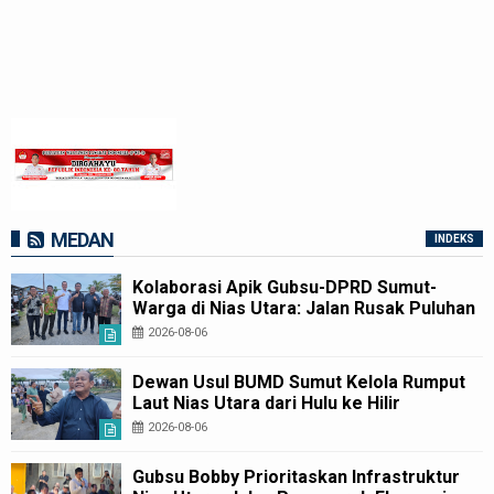
MEDAN
INDEKS
Kolaborasi Apik Gubsu-DPRD Sumut-
Warga di Nias Utara: Jalan Rusak Puluhan
Tahun Akhirnya Diperbaiki
2026-08-06
Dewan Usul BUMD Sumut Kelola Rumput
Laut Nias Utara dari Hulu ke Hilir
2026-08-06
Gubsu Bobby Prioritaskan Infrastruktur